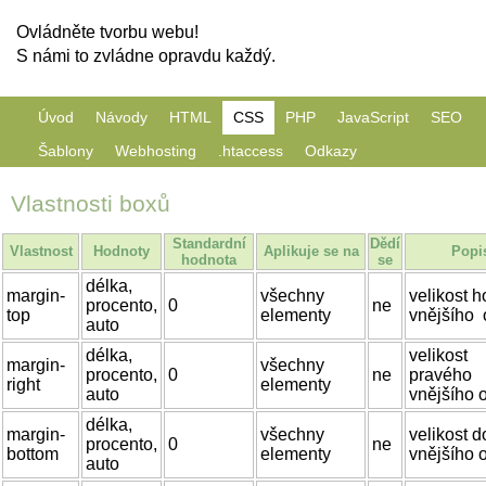
Ovládněte tvorbu webu!
S námi to zvládne opravdu každý.
Úvod
Návody
HTML
CSS
PHP
JavaScript
SEO
Šablony
Webhosting
.htaccess
Odkazy
Vlastnosti boxů
Standardní
Dědí
Vlastnost
Hodnoty
Aplikuje se na
Popi
hodnota
se
délka,
margin-
všechny
velikost h
procento,
0
ne
top
elementy
vnějšího 
auto
délka,
velikost
margin-
všechny
procento,
0
ne
pravého
right
elementy
auto
vnějšího 
délka,
margin-
všechny
velikost d
procento,
0
ne
bottom
elementy
vnějšího 
auto