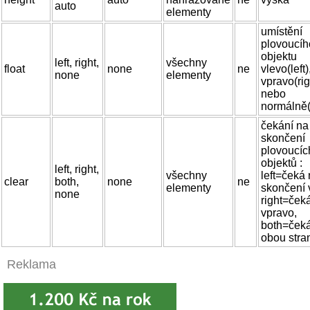
auto
elementy
umístění
plovoucíh
objektu
left, right,
všechny
float
none
ne
vlevo(left)
none
elementy
vpravo(rig
nebo
normálně
čekání na
skončení
plovoucíc
objektů :
left, right,
všechny
left=čeká
clear
both,
none
ne
elementy
skončení 
none
right=ček
vpravo,
both=ček
obou stra
Reklama