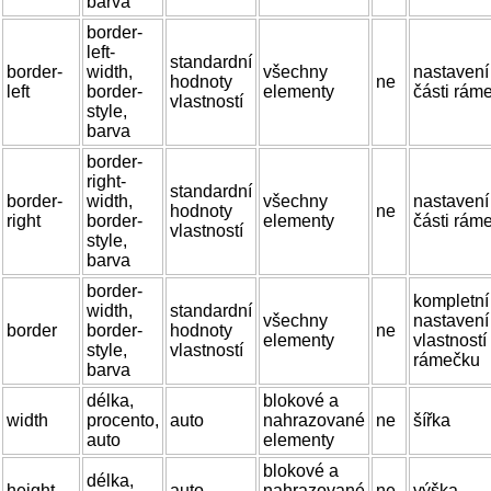
barva
border-
left-
standardní
border-
width,
všechny
nastavení
hodnoty
ne
left
border-
elementy
části rám
vlastností
style,
barva
border-
right-
standardní
border-
width,
všechny
nastavení
hodnoty
ne
right
border-
elementy
části rám
vlastností
style,
barva
border-
kompletní
width,
standardní
všechny
nastavení
border
border-
hodnoty
ne
elementy
vlastností
style,
vlastností
rámečku
barva
délka,
blokové a
width
procento,
auto
nahrazované
ne
šířka
auto
elementy
blokové a
délka,
height
auto
nahrazované
ne
výška