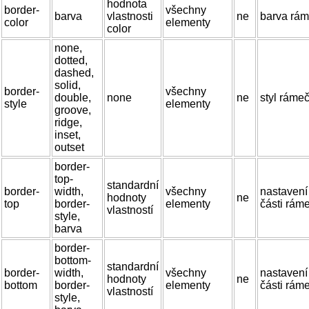
hodnota
border-
všechny
barva
vlastnosti
ne
barva rá
color
elementy
color
none,
dotted,
dashed,
solid,
border-
všechny
double,
none
ne
styl ráme
style
elementy
groove,
ridge,
inset,
outset
border-
top-
standardní
border-
width,
všechny
nastavení
hodnoty
ne
top
border-
elementy
části rám
vlastností
style,
barva
border-
bottom-
standardní
border-
width,
všechny
nastavení
hodnoty
ne
bottom
border-
elementy
části rám
vlastností
style,