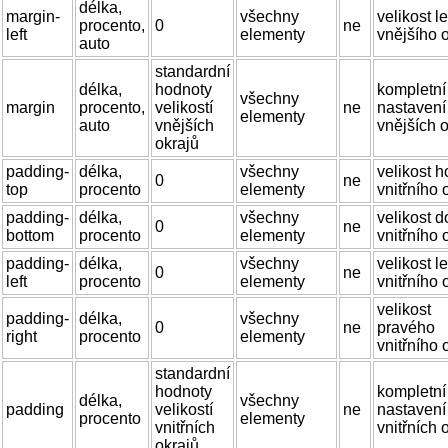
délka,
margin-
všechny
velikost l
procento,
0
ne
left
elementy
vnějšího 
auto
standardní
délka,
hodnoty
kompletní
všechny
margin
procento,
velikostí
ne
nastavení
elementy
auto
vnějších
vnějších 
okrajů
padding-
délka,
všechny
velikost h
0
ne
top
procento
elementy
vnitřního 
padding-
délka,
všechny
velikost d
0
ne
bottom
procento
elementy
vnitřního 
padding-
délka,
všechny
velikost l
0
ne
left
procento
elementy
vnitřního 
velikost
padding-
délka,
všechny
0
ne
pravého
right
procento
elementy
vnitřního 
standardní
hodnoty
kompletní
délka,
všechny
padding
velikostí
ne
nastavení
procento
elementy
vnitřních
vnitřních 
okrajů