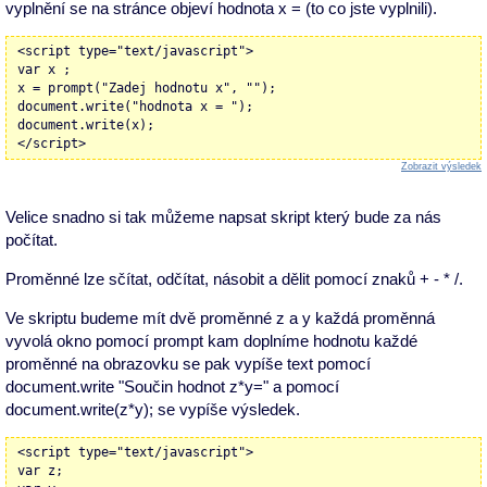
vyplnění se na stránce objeví hodnota x = (to co jste vyplnili).
<script type="text/javascript">
var x ;
x = prompt("Zadej hodnotu x", "");
document.write("hodnota x = ");
document.write(x);
</script>
Zobrazit výsledek
Velice snadno si tak můžeme napsat skript který bude za nás
počítat.
Proměnné lze sčítat, odčítat, násobit a dělit pomocí znaků + - * /.
Ve skriptu budeme mít dvě proměnné z a y každá proměnná
vyvolá okno pomocí prompt kam doplníme hodnotu každé
proměnné na obrazovku se pak vypíše text pomocí
document.write "Součin hodnot z*y=" a pomocí
document.write(z*y); se vypíše výsledek.
<script type="text/javascript">
var z;