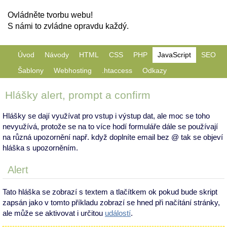
Ovládněte tvorbu webu!
S námi to zvládne opravdu každý.
Úvod
Návody
HTML
CSS
PHP
JavaScript
SEO
Šablony
Webhosting
.htaccess
Odkazy
Hlášky alert, prompt a confirm
Hlášky se dají využívat pro vstup i výstup dat, ale moc se toho
nevyužívá, protože se na to více hodí formuláře dále se používají
na různá upozornění např. když doplníte email bez @ tak se objeví
hláška s upozorněním.
Alert
Tato hláška se zobrazí s textem a tlačítkem ok pokud bude skript
zapsán jako v tomto příkladu zobrazí se hned při načítání stránky,
ale může se aktivovat i určitou
událostí
.