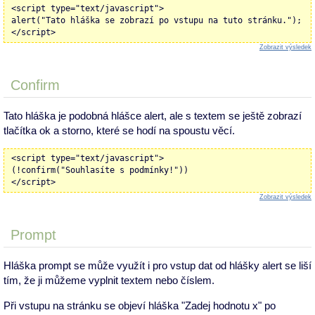
<script type="text/javascript">
alert("Tato hláška se zobrazí po vstupu na tuto stránku.");
</script>
Zobrazit výsledek
Confirm
Tato hláška je podobná hlášce alert, ale s textem se ještě zobrazí
tlačítka ok a storno, které se hodí na spoustu věcí.
<script type="text/javascript">
(!confirm("Souhlasíte s podmínky!"))
</script>
Zobrazit výsledek
Prompt
Hláška prompt se může využít i pro vstup dat od hlášky alert se liší
tím, že ji můžeme vyplnit textem nebo číslem.
Při vstupu na stránku se objeví hláška "Zadej hodnotu x" po