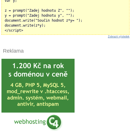
var y;
z = prompt("Zadej hodnotu Z", "");
y = prompt("Zadej hodnotu y", "");
document.write("Součin hodnot z*y= ");
document.write(z*y);
</script>
Zobrazit výsledek
Reklama