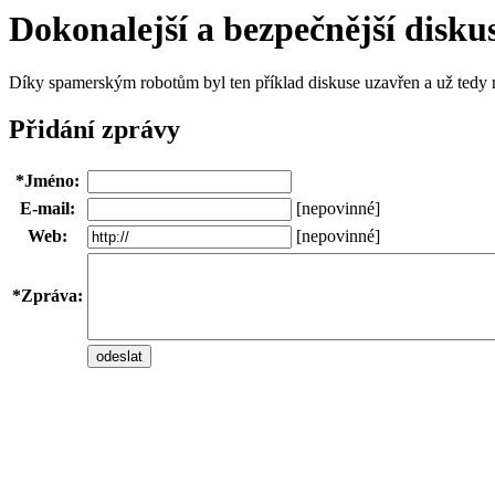
Dokonalejší a bezpečnější disku
Díky spamerským robotům byl ten příklad diskuse uzavřen a už tedy n
Přidání zprávy
*Jméno:
E-mail:
[nepovinné]
Web:
[nepovinné]
*Zpráva: