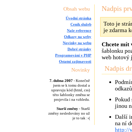
Nadpis pr
Obsah webu
Úvodní stránka
Toto je str
Ceník služeb
je zdarma k
Naše reference
Odkazy na weby
Novinky na webu
Chcete mít 
Dobré stránky
šablonku poz
Programování v PHP
web hotový j
Ostatní zajímavosti
Nadpis d
Novinky
7. dubna 2007
- Konečně
Podmín
jsem se k tomu dostal a
odkazů
upravuju kód (html, css)
této šablonky změna se
Pokud 
projevila i na vzhledu.
jinou n
Starší změny
- Starší
změny nesledovány no už
Další i
je to tak :-(
na ní d
http:/