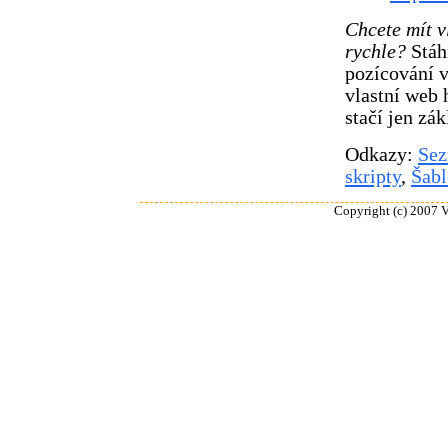
Chcete mít v
rychle?
Stáhn
pozícování v
vlastní web 
stačí jen zá
Odkazy:
Sez
skripty
,
Šab
Copyright (c) 2007 V