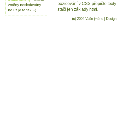
pozícování v CSS přepište texty
změny nesledovány
stačí jen základy html.
no už je to tak :-(
(c) 2004 Vaše jméno | Desig