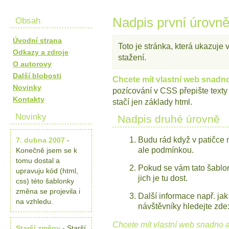
Obsah
Nadpis první úrovn
Úvodní strana
Toto je stránka, která ukazuje
Odkazy a zdroje
stažení.
O autorovy
Další blobosti
Chcete mít vlastní web snadno
Novinky
pozícování v CSS přepište texty
Kontakty
stačí jen základy html.
Novinky
Nadpis druhé úrovně
Budu rád když v patičce 
7. dubna 2007
-
ale podmínkou.
Konečně jsem se k
tomu dostal a
Pokud se vám tato šablon
upravuju kód (html,
jich je tu dost.
css) této šablonky
změna se projevila i
Další informace např. jak
na vzhledu.
návštěvníky hledejte zde
Chcete mít vlastní web snadno a
Starší změny
- Starší