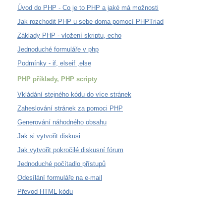
Úvod do PHP - Co je to PHP a jaké má možnosti
Jak rozchodit PHP u sebe doma pomocí PHPTriad
Základy PHP - vložení skriptu, echo
Jednoduché formuláře v php
Podmínky - if, elseif ,else
PHP příklady, PHP scripty
Vkládání stejného kódu do více stránek
Zaheslování stránek za pomoci PHP
Generování náhodného obsahu
Jak si vytvořit diskusi
Jak vytvořit pokročilé diskusní fórum
Jednoduché počítadlo přístupů
Odesílání formuláře na e-mail
Převod HTML kódu