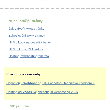
Nejoblíbenější stránky
Jak vytvořit www stránky
Zaheslování www stránek
HTML kódy na pozadí - barvy
HTML, CSS, PHP editor
Hosting, webhosting zdarma
Prostor pro vaše weby
Doporučuju
Webhosting C4
s ochotnou technickou podporou.
Hosting od
Vedos
Nejoblíbenější webhosting v ČR
PHP příručka