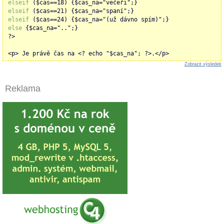
elseif
($cas==18) {$cas_na="večeři";}
elseif
($cas==21) {$cas_na="spaní";}
elseif
($cas==24) {$cas_na="(už dávno spím)";}
else
{$cas_na="..";}
?>
<p> Je právě čas na <? echo "$cas_na"; ?>.</p>
Zobrazit výsledek
Reklama