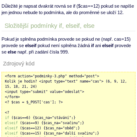
Důležité je napsat dvakrát rovná se if ($cas==12) pokud se napíše
jen jednou nebude to podmínka, ale do proměnné se uloží 12.
Složitější podmínky if, elseif, else
Pokud je splněna podmínka provede se pokud ne (např. cas=15)
provede se
elseif
pokud není splněna žádná
if
ani
elseif
provede
se
else
např. při zadání čísla 999.
Zdrojový kód
<form action="podminky-3.php" method="post">
Kolik je hodin? <input type="text" name="cas"> (6, 9, 12,
15, 18, 21, 24)
<input type="submit" value="odeslat">
</form>
<? $cas = $_POST['cas']; ?>
<?
if
($cas==6) {$cas_na="stávání";}
elseif
($cas==9) {$cas_na="svačinu";}
elseif
($cas==12) {$cas_na="oběd";}
elseif
($cas==15) {$cas_na="další svačinu";}