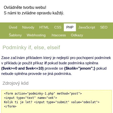
Ovládněte tvorbu webu!
S námi to zvládne opravdu každý.
Úvod
Návody
HTML
CSS
PHP
JavaScript
SEO
Šablony
Webhosting
.htaccess
Odkazy
Podmínky if, else, elseif
Zase začínám příkladem který je nejlepší pro pochopení podmínek
v příkladu je použit příkaz
if
pokud bude podmínka splněna
($vek>=0 and $vek<=10)
provede se
{$kolik="jenom";}
pokud
nebude splněna provede se jiná podmínka.
Zdrojový kód
<form action="podminky-1.php" method="post">
<input type="text" name="vek">
Kolik ti je let? <input type="submit" value="odeslat">
</form>