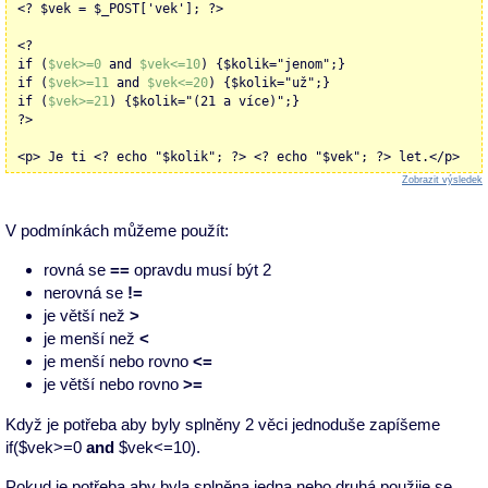
<? $vek = $_POST['vek']; ?>
<?
if (
$vek>=0
and
$vek<=10
) {$kolik="jenom";}
if (
$vek>=11
and
$vek<=20
) {$kolik="už";}
if (
$vek>=21
) {$kolik="(21 a více)";}
?>
<p> Je ti <? echo "$kolik"; ?> <? echo "$vek"; ?> let.</p>
Zobrazit výsledek
V podmínkách můžeme použít:
rovná se
==
opravdu musí být 2
nerovná se
!=
je větší než
>
je menší než
<
je menší nebo rovno
<=
je větší nebo rovno
>=
Když je potřeba aby byly splněny 2 věci jednoduše zapíšeme
if($vek>=0
and
$vek<=10).
Pokud je potřeba aby byla splněna jedna nebo druhá použije se