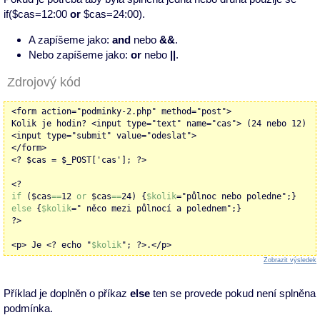
if($cas=12:00
or
$cas=24:00).
A zapíšeme jako:
and
nebo
&&
.
Nebo zapíšeme jako:
or
nebo
||
.
Zdrojový kód
<form action="podminky-2.php" method="post">
Kolik je hodin? <input type="text" name="cas"> (24 nebo 12)
<input type="submit" value="odeslat">
</form>
<? $cas = $_POST['cas']; ?>
<?
if
($cas
==
12
or
$cas
==
24) {
$kolik
="půlnoc nebo poledne";}
else
{
$kolik
=" něco mezi půlnocí a polednem";}
?>
<p> Je <? echo "
$kolik
"; ?>.</p>
Zobrazit výsledek
Příklad je doplněn o příkaz
else
ten se provede pokud není splněna
podmínka.