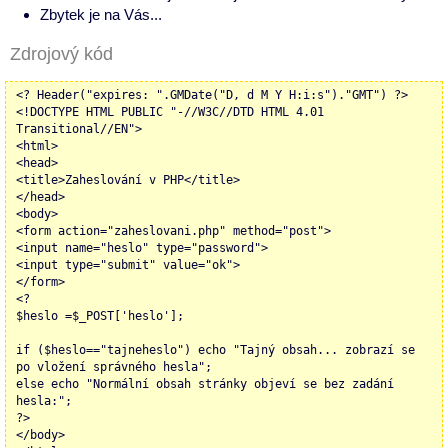
Zbytek je na Vás...
Zdrojový kód
<? Header("expires: ".GMDate("D, d M Y H:i:s")."GMT") ?>
<!DOCTYPE HTML PUBLIC "-//W3C//DTD HTML 4.01
Transitional//EN">
<html>
<head>
<title>Zaheslování v PHP</title>
</head>
<body>
<form action="zaheslovani.php" method="post">
<input name="heslo" type="password">
<input type="submit" value="ok">
</form>
<?
$heslo =$_POST['heslo'];
if ($heslo=="tajneheslo") echo "Tajný obsah... zobrazí se
po vložení správného hesla";
else echo "Normální obsah stránky objeví se bez zadání
hesla:";
?>
</body>