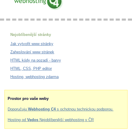
Nejoblíbenější stránky
Jak vytvořit www stránky
Zaheslování www stránek
HTML kódy na pozadí - barvy
HTML, CSS, PHP editor
Hosting, webhosting zdarma
Prostor pro vaše weby
Doporučuju
Webhosting C4
s ochotnou technickou podporou.
Hosting od
Vedos
Nejoblíbenější webhosting v ČR