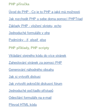
PHP příručka
Úvod do PHP - Co je to PHP a jaké má možnosti
Jak rozchodit PHP u sebe doma pomocí PHPTriad
Základy PHP - vložení skriptu, echo
Jednoduché formuláře v php
Podmínky - if, elseif ,else
PHP příklady, PHP scripty
Vkládání stejného kódu do více stránek
Zaheslování stránek za pomoci PHP
Generování náhodného obsahu
Jak si vytvořit diskusi
Jak vytvořit pokročilé diskusní fórum
Jednoduché počítadlo přístupů
Odesílání formuláře na e-mail
Převod HTML kódu