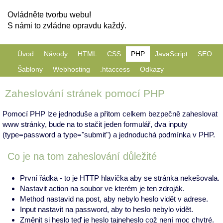
Ovládněte tvorbu webu!
S námi to zvládne opravdu každý.
Úvod
Návody
HTML
CSS
PHP
JavaScript
SEO
Šablony
Webhosting
.htaccess
Odkazy
Zaheslování stránek pomocí PHP
Pomocí PHP lze jednoduše a přitom celkem bezpečně zaheslovat
www stránky, bude na to stačit jeden formulář, dva inputy
(type=password a type="submit") a jednoduchá podmínka v PHP.
Co je na tom zaheslování důležité
První řádka - to je HTTP hlavička aby se stránka nekešovala.
Nastavit action na soubor ve kterém je ten zdroják.
Method nastavid na post, aby nebylo heslo vidět v adrese.
Input nastavit na password, aby to heslo nebylo vidět.
Změnit si heslo teď je heslo tajneheslo což není moc chytré.