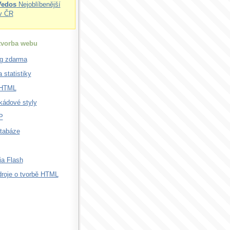
Vedos
Nejoblíbenější
v ČR
 tvorba webu
g zdarma
 statistiky
XHTML
kádové styly
P
tabáze
a Flash
droje o tvorbě HTML