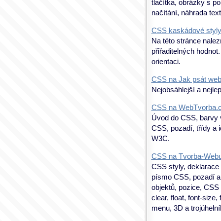
tlačítka, obrázky s p
načítání, náhrada te
CSS kaskádové styly
Na této stránce nalez
přiřaditelných hodnot
orientaci.
CSS na Jak psát we
Nejobsáhlejší a nejle
CSS na WebTvorba.
Úvod do CSS, barvy 
CSS, pozadí, třídy a 
W3C.
CSS na Tvorba-Webu
CSS styly, deklarace 
písmo CSS, pozadí a b
objektů, pozice, CSS a 
clear, float, font-size
menu, 3D a trojúhelní