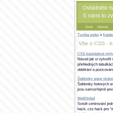
Ovládněte t
S námi to z
Úvod
Návody
Tvorba webu
»
Katal
Vše o CSS - k
CSS kaskádové styly 
Návod jak si vytvořit 
přehledných tabulkách
obtékání a pozicování
Šablonky www stráne
Šablonky hotových w
jsou samozřejmě pov
WellStyled
Svislé centrování jed
hack, css hack pro "m