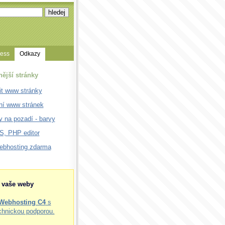
cess
Odkazy
nější stránky
it www stránky
ní www stránek
 na pozadí - barvy
, PHP editor
webhosting zdarma
o vaše weby
Webhosting C4
s
chnickou podporou.