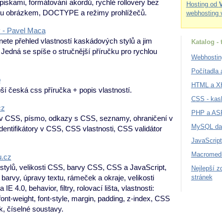
opiskami, formátování akordů, rychlé rollovery bez
Hosting od
xtu obrázkem, DOCTYPE a režimy prohlížečů.
webhosting 
 - Pavel Maca
nete přehled vlastností kaskádových stylů a jim
Katalog -
. Jedná se spíše o stručnější příručku pro rychlou
Webhostin
Počítadla a
b
HTML a 
pší česká css příručka + popis vlastností.
CSS - kas
cz
PHP a AS
v CSS, písmo, odkazy s CSS, seznamy, ohraničení v
MySQL da
identifikátory v CSS, CSS vlastnosti, CSS validátor
JavaScript
Macromedi
.cz
stylů, velikosti CSS, barvy CSS, CSS a JavaScript,
Nejlepší z
arvy, úpravy textu, rámeček a okraje, velikosti
stránek
IE 4.0, behavior, filtry, rolovací lišta, vlastnosti:
, font-weight, font-style, margin, padding, z-index, CSS
k, číselné soustavy.