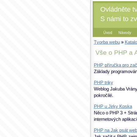
Ovládněte t
S námi to z
Úvod
Návody
Tvorba webu
»
Katal
Vše o PHP a 
PHP příručka pro zač
Základy programování
PHP triky
Weblog Jakuba Vrány
pokročilé.
PHP u Jirky Koska
Něco o PHP 3 + Strán
internetových aplikací
PHP na Jak psát we
Jak začít s PHP, zej