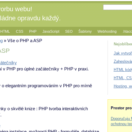
vorbu webu!
vládne opravdu každý.
HTML
CSS
PHP
JavaScript
SEO
Šablony
Webhosting
.htac
og
» Vše o PHP a ASP
Nejoblíbe
ASP
Jak vytvoř
Zaheslová
átečníky
 v PHP pro úplné začátečníky + PHP v praxi.
HTML kódy
HTML, CSS
 o elegantním programováním v PHP pro mírně
Hosting, 
Prostor pr
ky o skvělé knize : PHP tvorba interaktivních
.
Doporučuju
ochotnou te
b
ména instalace, možnosti PHP - formuláře, databáze,