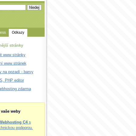
cess
Odkazy
nější stránky
it www stránky
ní www stránek
 na pozadí - barvy
, PHP editor
webhosting zdarma
o vaše weby
Webhosting C4
s
chnickou podporou.