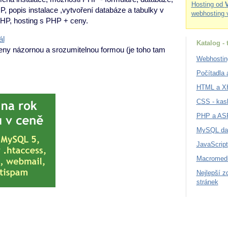
Hosting od
 popis instalace ,vytvoření databáze a tabulky v
webhosting 
P, hosting s PHP + ceny.
ál
Katalog -
ny názornou a srozumitelnou formou (je toho tam
Webhostin
Počítadla a
HTML a 
CSS - kas
PHP a AS
MySQL da
JavaScript
Macromedi
Nejlepší z
stránek