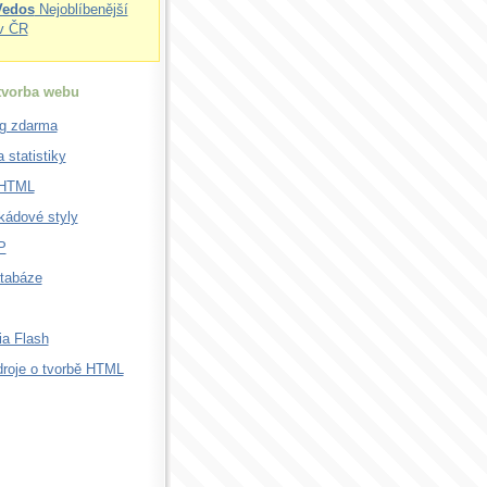
Vedos
Nejoblíbenější
v ČR
 tvorba webu
g zdarma
 statistiky
XHTML
kádové styly
P
tabáze
a Flash
droje o tvorbě HTML