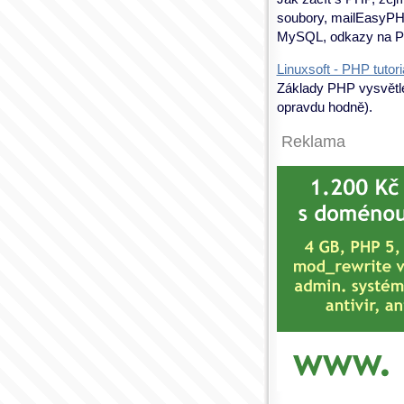
soubory, mailEasyPHP,
MySQL, odkazy na PH
Linuxsoft - PHP tutori
Základy PHP vysvětle
opravdu hodně).
Reklama