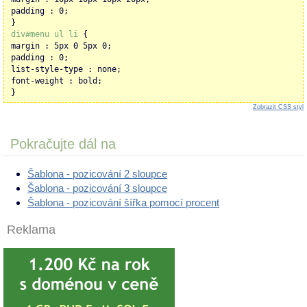
padding : 0;
}
div#menu ul li
{
margin : 5px 0 5px 0;
padding : 0;
list-style-type : none;
font-weight : bold;
}
Zobrazit CSS styl
Pokračujte dál na
Šablona - pozicování 2 sloupce
Šablona - pozicování 3 sloupce
Šablona - pozicování šířka pomocí procent
Reklama