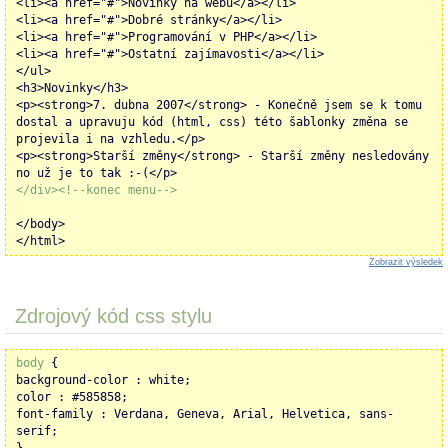
<li><a href="#">Novinky na webu</a></li>
<li><a href="#">Dobré stránky</a></li>
<li><a href="#">Programování v PHP</a></li>
<li><a href="#">Ostatní zajímavosti</a></li>
</ul>
<h3>Novinky</h3>
<p><strong>7. dubna 2007</strong> - Konečně jsem se k tomu
dostal a upravuju kód (html, css) této šablonky změna se
projevila i na vzhledu.</p>
<p><strong>Starší změny</strong> - Starší změny nesledovány
no už je to tak :-(</p>
</div><!--konec menu-->
</body>
</html>
Zobrazit výsledek
Zdrojový kód css stylu
body
{
background-color : white;
color : #585858;
font-family : Verdana, Geneva, Arial, Helvetica, sans-
serif;