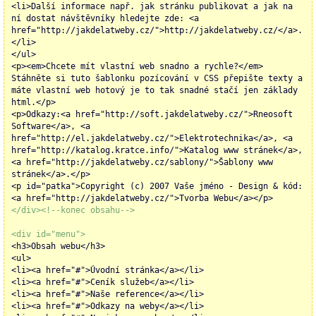
<li>Další informace např. jak stránku publikovat a jak na
ní dostat návštěvníky hledejte zde: <a
href="http://jakdelatweby.cz/">http://jakdelatweby.cz/</a>.
</li>
</ul>
<p><em>Chcete mít vlastní web snadno a rychle?</em>
Stáhněte si tuto šablonku pozícování v CSS přepište texty a
máte vlastní web hotový je to tak snadné stačí jen základy
html.</p>
<p>Odkazy:<a href="http://soft.jakdelatweby.cz/">Rneosoft
Software</a>, <a
href="http://el.jakdelatweby.cz/">Elektrotechnika</a>, <a
href="http://katalog.kratce.info/">Katalog www stránek</a>,
<a href="http://jakdelatweby.cz/sablony/">Šablony www
stránek</a>.</p>
<p id="patka">Copyright (c) 2007 Vaše jméno - Design & kód:
<a href="http://jakdelatweby.cz/">Tvorba Webu</a></p>
</div><!--konec obsahu-->
<div id="menu">
<h3>Obsah webu</h3>
<ul>
<li><a href="#">Úvodní stránka</a></li>
<li><a href="#">Ceník služeb</a></li>
<li><a href="#">Naše reference</a></li>
<li><a href="#">Odkazy na weby</a></li>