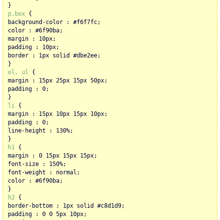
}
p.box
{
background-color : #f6f7fc;
color : #6f90ba;
margin : 10px;
padding : 10px;
border : 1px solid #dbe2ee;
}
ol, ul
{
margin : 15px 25px 15px 50px;
padding : 0;
}
li
{
margin : 15px 10px 15px 10px;
padding : 0;
line-height : 130%;
}
h1
{
margin : 0 15px 15px 15px;
font-size : 150%;
font-weight : normal;
color : #6f90ba;
}
h2
{
border-bottom : 1px solid #c8d1d9;
padding : 0 0 5px 10px;