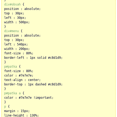
}
div#obsah
{
position : absolute;
top : 30px;
left : 30px;
width : 500px;
}
div#menu
{
position : absolute;
top : 30px;
left : 540px;
width : 200px;
font-size : 80%;
border-left : 1px solid #c8d1d9;
}
p#patka
{
font-size : 80%;
color : #7e7e7e;
text-align : center;
border-top : 1px dashed #c8d1d9;
}
p#patka a
{
color : #7e7e7e !important;
}
p
{
margin : 15px;
line-height : 130%;