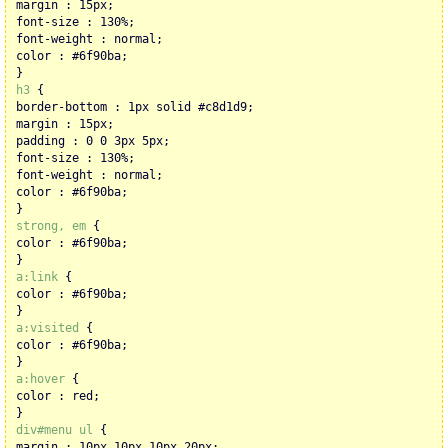
margin : 15px;
font-size : 130%;
font-weight : normal;
color : #6f90ba;
}
h3
{
border-bottom : 1px solid #c8d1d9;
margin : 15px;
padding : 0 0 3px 5px;
font-size : 130%;
font-weight : normal;
color : #6f90ba;
}
strong, em
{
color : #6f90ba;
}
a:link
{
color : #6f90ba;
}
a:visited
{
color : #6f90ba;
}
a:hover
{
color : red;
}
div#menu ul
{
margin : 10px 10px 10px 20px;