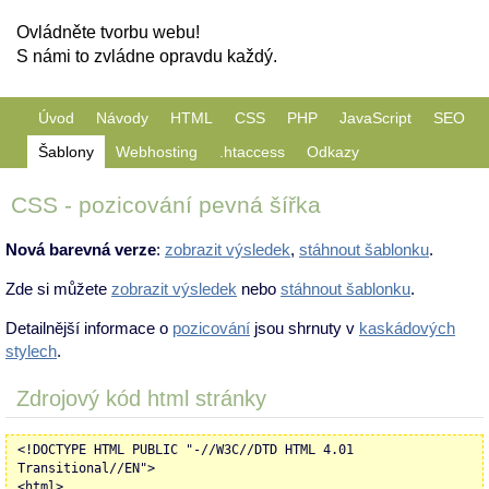
Ovládněte tvorbu webu!
S námi to zvládne opravdu každý.
Úvod
Návody
HTML
CSS
PHP
JavaScript
SEO
Šablony
Webhosting
.htaccess
Odkazy
CSS - pozicování pevná šířka
Nová barevná verze
:
zobrazit výsledek
,
stáhnout šablonku
.
Zde si můžete
zobrazit výsledek
nebo
stáhnout šablonku
.
Detailnější informace o
pozicování
jsou shrnuty v
kaskádových
stylech
.
Zdrojový kód html stránky
<!DOCTYPE HTML PUBLIC "-//W3C//DTD HTML 4.01
Transitional//EN">
<html>