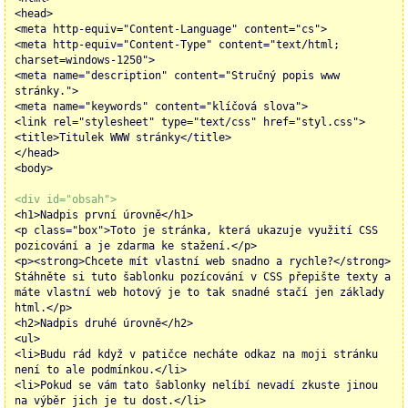
<head>
<meta http-equiv="Content-Language" content="cs">
<meta http-equiv="Content-Type" content="text/html;
charset=windows-1250">
<meta name="description" content="Stručný popis www
stránky.">
<meta name="keywords" content="klíčová slova">
<link rel="stylesheet" type="text/css" href="styl.css">
<title>Titulek WWW stránky</title>
</head>
<body>
<div id="obsah">
<h1>Nadpis první úrovně</h1>
<p class="box">Toto je stránka, která ukazuje využití CSS
pozicování a je zdarma ke stažení.</p>
<p><strong>Chcete mít vlastní web snadno a rychle?</strong>
Stáhněte si tuto šablonku pozícování v CSS přepište texty a
máte vlastní web hotový je to tak snadné stačí jen základy
html.</p>
<h2>Nadpis druhé úrovně</h2>
<ul>
<li>Budu rád když v patičce necháte odkaz na moji stránku
není to ale podmínkou.</li>
<li>Pokud se vám tato šablonky nelíbí nevadí zkuste jinou
na výběr jich je tu dost.</li>