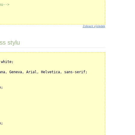
nu-->
Zobrazit výsledek
ss stylu
 white;
ana, Geneva, Arial, Helvetica, sans-serif;
e;
e;