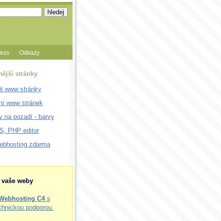
cess
Odkazy
nější stránky
it www stránky
ní www stránek
 na pozadí - barvy
, PHP editor
webhosting zdarma
o vaše weby
Webhosting C4
s
chnickou podporou.