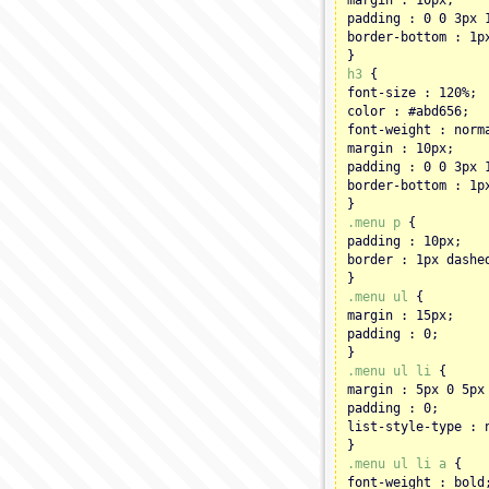
padding : 0 0 3px 
border-bottom : 1p
}
h3
{
font-size : 120%;
color : #abd656;
font-weight : norm
margin : 10px;
padding : 0 0 3px 
border-bottom : 1p
}
.menu p
{
padding : 10px;
border : 1px dashe
}
.menu ul
{
margin : 15px;
padding : 0;
}
.menu ul li
{
margin : 5px 0 5px
padding : 0;
list-style-type : 
}
.menu ul li a
{
font-weight : bold