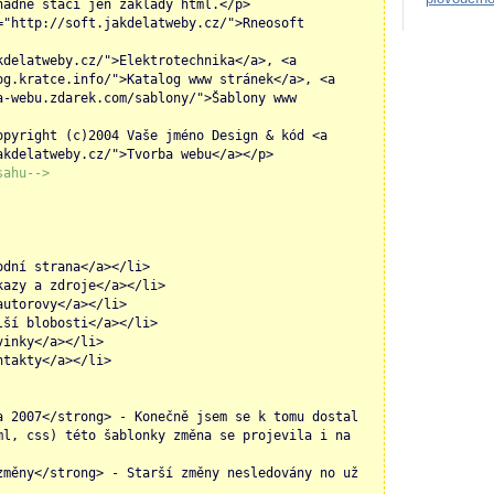
nadné stačí jen základy html.</p>
="http://soft.jakdelatweby.cz/">Rneosoft
kdelatweby.cz/">Elektrotechnika</a>, <a
og.kratce.info/">Katalog www stránek</a>, <a
a-webu.zdarek.com/sablony/">Šablony www
opyright (c)2004 Vaše jméno Design & kód <a
akdelatweby.cz/">Tvorba webu</a></p>
sahu-->
odní strana</a></li>
kazy a zdroje</a></li>
autorovy</a></li>
lší blobosti</a></li>
vinky</a></li>
ntakty</a></li>
a 2007</strong> - Konečně jsem se k tomu dostal
ml, css) této šablonky změna se projevila i na
změny</strong> - Starší změny nesledovány no už