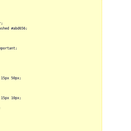
r;
ashed #abd656;
mportant;
 15px 50px;
 15px 10px;
;