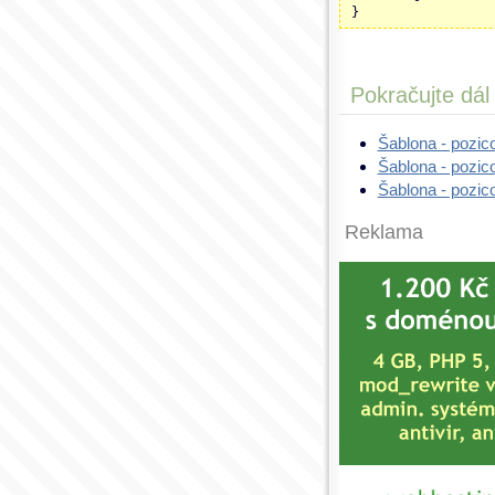
}
Pokračujte dál
Šablona - pozic
Šablona - pozic
Šablona - pozic
Reklama