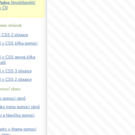
Vedos
Nejoblíbenější
v ČR
www stránek
v CSS 2 sloupce
í v CSS šířka pomocí
í v CSS pevná šířka
elů
í v CSS 3 sloupce
í v CSS 2 sloupce
omocí rámu
o pomocí rámů
jako menu pomocí rámů
o a hlavička pomocí
ánky v iframe pomocí
o rámu