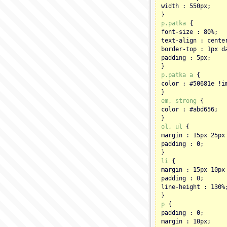
width : 550px;
}
p.patka
{
font-size : 80%;
text-align : cente
border-top : 1px d
padding : 5px;
}
p.patka a
{
color : #50681e !i
}
em, strong
{
color : #abd656;
}
ol, ul
{
margin : 15px 25px
padding : 0;
}
li
{
margin : 15px 10px
padding : 0;
line-height : 130%
}
p
{
padding : 0;
margin : 10px;