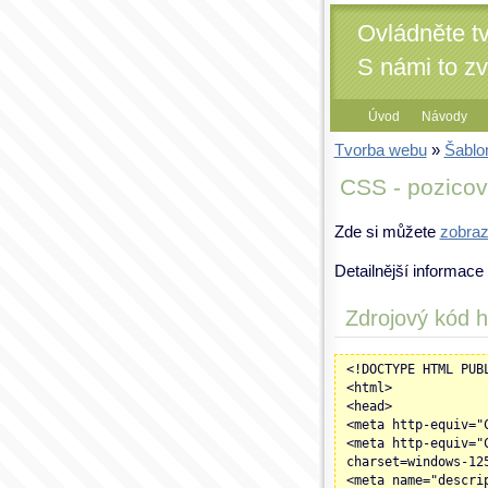
Ovládněte t
S námi to z
Úvod
Návody
Tvorba webu
»
Šablo
CSS - pozicov
Zde si můžete
zobraz
Detailnější informace
Zdrojový kód h
<!DOCTYPE HTML PUB
<html>
<head>
<meta http-equiv="
<meta http-equiv="
charset=windows-12
<meta name="descri