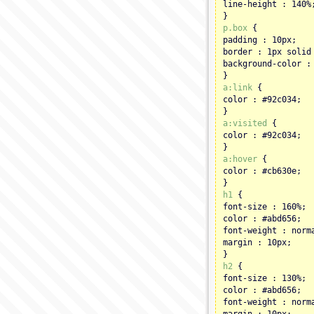
line-height : 140%
}
p.box
{
padding : 10px;
border : 1px solid
background-color :
}
a:link
{
color : #92c034;
}
a:visited
{
color : #92c034;
}
a:hover
{
color : #cb630e;
}
h1
{
font-size : 160%;
color : #abd656;
font-weight : norm
margin : 10px;
}
h2
{
font-size : 130%;
color : #abd656;
font-weight : norm
margin : 10px;