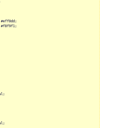
;
 #eff0dd;
 #f8f9f1;
al;
al;