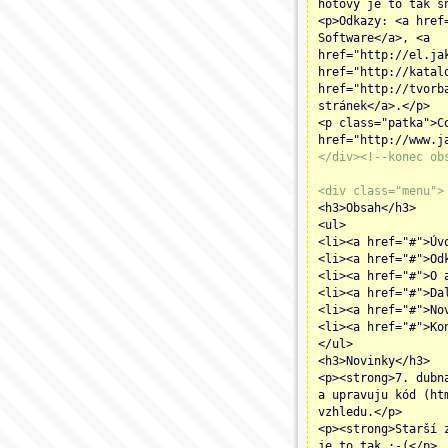
hotový je to tak s
<p>Odkazy: <a href
Software</a>, <a
href="http://el.ja
href="http://katal
href="http://tvorb
stránek</a>.</p>
<p class="patka">C
href="http://www.j
</div><!--konec ob
<div class="menu">
<h3>Obsah</h3>
<ul>
<li><a href="#">Úv
<li><a href="#">Od
<li><a href="#">O 
<li><a href="#">Da
<li><a href="#">No
<li><a href="#">Ko
</ul>
<h3>Novinky</h3>
<p><strong>7. dubn
a upravuju kód (ht
vzhledu.</p>
<p><strong>Starší 
je to tak :-(</p>