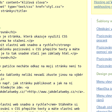
Hosting od
ds" content="klíčová slova">
webhosting 
eet" type="text/css" href="styl.css">
 stránky</title>
Šablony 
>
Obtékání 
rovně</h1>
Pozicován
o je stránka, která ukazuje využití CSS
procent
arma ke stažení.</p>
mít vlastní web snadno a rychle?</strong>
Pozicován
ablonku pozícování v CSS přepište texty a máte
pomocí pix
 je to tak snadné stačí jen základy html.</p>
rovně</h2>
Pozicován
Pozicován
v patičce necháte odkaz na moji stránku není to
>
Design p
ato šablonky nelíbí nevadí zkuste jinou na výběr
li>
Menu vlev
e např. jak stránku publikovat a jak na ní
 hledejte zde: <a
Hlavička 
akdelatweby.cz/">http://www.jakdelatweby.cz/</a>.
Menu vlev
rámů
vlastní web snadno a rychle?</em> Stáhněte si
Obsah str
cování v CSS přepište texty a máte vlastní web
plovoucíh