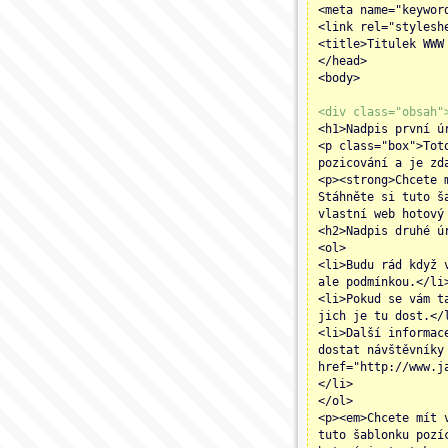
<meta name="keywor
<link rel="stylesh
<title>Titulek WWW
</head>
<body>
<div class="obsah"
<h1>Nadpis první ú
<p class="box">Tot
pozicování a je zd
<p><strong>Chcete 
Stáhněte si tuto š
vlastní web hotový
<h2>Nadpis druhé ú
<ol>
<li>Budu rád když 
ale podmínkou.</li
<li>Pokud se vám t
jich je tu dost.</
<li>Další informac
dostat návštěvníky
href="http://www.j
</li>
</ol>
<p><em>Chcete mít 
tuto šablonku pozí