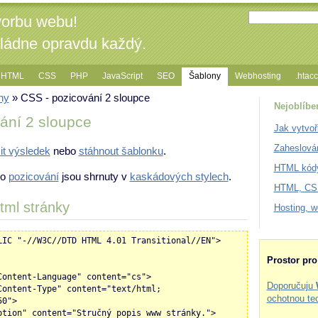
vorbu webu!
vládne opravdu každý.
HTML
CSS
PHP
JavaScript
SEO
Šablony
Webhosting
.htac
ny
» CSS - pozicování 2 sloupce
Nejoblíbe
ání 2 sloupce
Jak vytvoř
Zaheslová
it výsledek
nebo
stáhnout šablonku
.
HTML kódy
 o
pozicování
jsou shrnuty v
kaskádových stylech
.
HTML, CSS
tml stránky
Hosting, 
LIC "-//W3C//DTD HTML 4.01 Transitional//EN">
Prostor pr
Content-Language" content="cs">
Doporučuju
Content-Type" content="text/html;
ochotnou te
50">
ption" content="Stručný popis www stránky.">