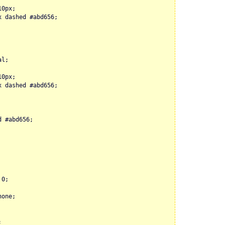
10px;
x dashed #abd656;
al;
10px;
x dashed #abd656;
d #abd656;
 0;
none;
;