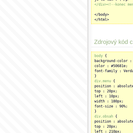
</div><!--konec me
</body>
</html>
Zdrojový kód c
body
{
background-color :
color : #50681e;
font-family : Verd
}
div.menu
{
position : absolut
top : 20px;
left : 10px;
width : 180px;
font-size : 90%;
}
div.obsah
{
position : absolut
top : 20px;
left : 210px;