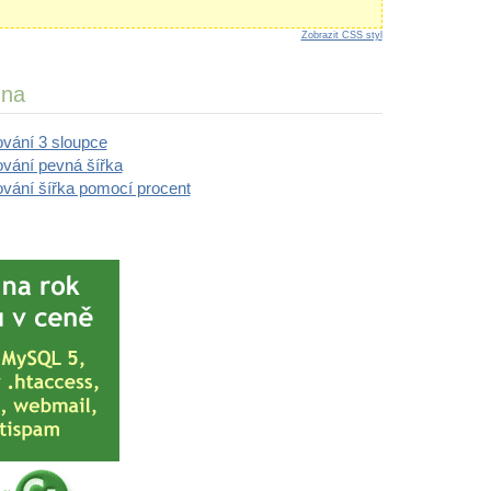
Zobrazit CSS styl
 na
ování 3 sloupce
ování pevná šířka
ování šířka pomocí procent