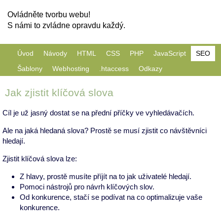
Ovládněte tvorbu webu!
S námi to zvládne opravdu každý.
Úvod
Návody
HTML
CSS
PHP
JavaScript
SEO
Šablony
Webhosting
.htaccess
Odkazy
Jak zjistit klíčová slova
Cíl je už jasný dostat se na přední příčky ve vyhledávačích.
Ale na jaká hledaná slova? Prostě se musí zjistit co návštěvníci
hledají.
Zjistit klíčová slova lze:
Z hlavy, prostě musíte příjít na to jak uživatelé hledají.
Pomoci nástrojů pro návrh klíčových slov.
Od konkurence, stačí se podívat na co optimalizuje vaše
konkurence.