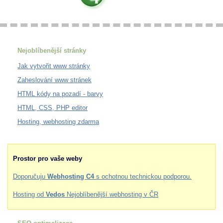
Nejoblíbenější stránky
Jak vytvořit www stránky
Zaheslování www stránek
HTML kódy na pozadí - barvy
HTML, CSS, PHP editor
Hosting, webhosting zdarma
Prostor pro vaše weby
Doporučuju
Webhosting C4
s ochotnou technickou podporou.
Hosting od
Vedos
Nejoblíbenější webhosting v ČR