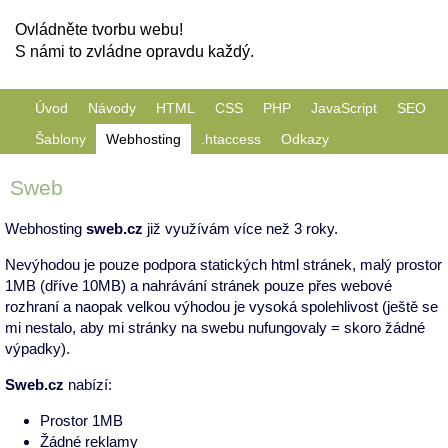
Ovládněte tvorbu webu!
S námi to zvládne opravdu každý.
Úvod
Návody
HTML
CSS
PHP
JavaScript
SEO
Šablony
Webhosting
.htaccess
Odkazy
Sweb
Webhosting
sweb.cz
již využívám více než 3 roky.
Nevýhodou je pouze podpora statických html stránek, malý prostor
1MB (dříve 10MB) a nahrávání stránek pouze přes webové
rozhraní a naopak velkou výhodou je vysoká spolehlivost (ještě se
mi nestalo, aby mi stránky na swebu nufungovaly = skoro žádné
výpadky).
Sweb.cz
nabízí:
Prostor 1MB
Žádné reklamy