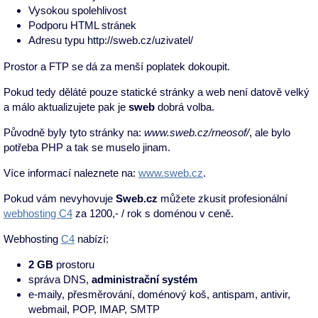
Vysokou spolehlivost
Podporu HTML stránek
Adresu typu http://sweb.cz/uzivatel/
Prostor a FTP se dá za menší poplatek dokoupit.
Pokud tedy děláté pouze statické stránky a web není datově velký
a málo aktualizujete pak je
sweb
dobrá volba.
Původně byly tyto stránky na:
www.sweb.cz/rneosof/
, ale bylo
potřeba PHP a tak se muselo jinam.
Více informací naleznete na:
www.sweb.cz
.
Pokud vám nevyhovuje
Sweb.cz
můžete zkusit profesionální
webhosting C4
za 1200,- / rok s doménou v ceně.
Webhosting
C4
nabízí:
2 GB
prostoru
správa DNS,
administrační systém
e-maily, přesměrování, doménový koš, antispam, antivir,
webmail, POP, IMAP, SMTP