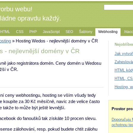
vorbu webu!
vládne opravdu každý.
HTML
CSS
PHP
JavaScript
SEO
Šablony
Webhosting
.htac
sting
» Hosting Wedos - nejlevnější domény v ČR
Nejoblíbe
 - nejlevnější domény v ČR
Jak vytvoř
Zaheslová
ně jako registrátora domén. Ceny domén u Wedosu
žší v ČR.
HTML kódy
HTML, CSS
Hosting, 
ní ceny webhostingu, hosting se vším všudy tedy
e koupíte za 30 Kč měsíčně, navíc zde velice často
e takže to může být ještě levnější.
Prostor pr
facebook do fanoušků tak získáte 10 procen slevu.
Doporučuju
ochotnou te
sense zálohování, resp. pokud budete chtít zálohu