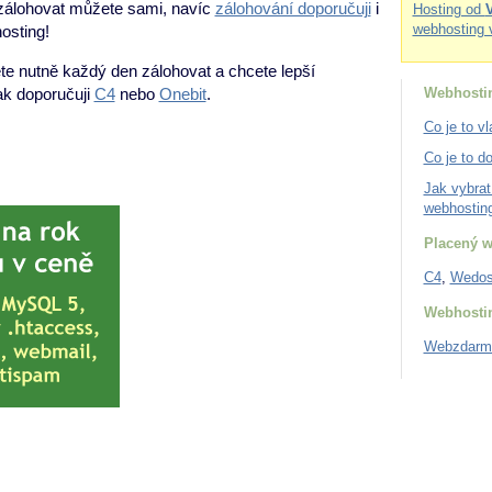
e zálohovat můžete sami, navíc
zálohování doporučuji
i
Hosting od
webhosting 
osting!
te nutně každý den zálohovat a chcete lepší
ak doporučuji
C4
nebo
Onebit
.
Webhosti
Co je to v
Co je to 
Jak vybrat
webhostin
Placený w
C4
,
Wedo
Webhosti
Webzdarm