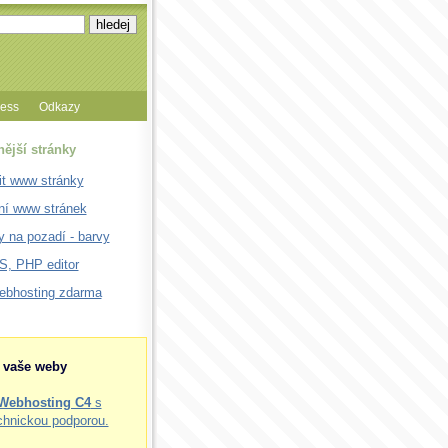
cess
Odkazy
nější stránky
it www stránky
ní www stránek
 na pozadí - barvy
, PHP editor
webhosting zdarma
o vaše weby
Webhosting C4
s
chnickou podporou.