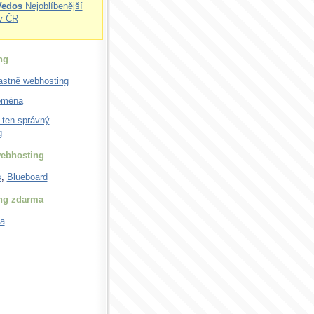
Vedos
Nejoblíbenější
v ČR
ng
lastně webhosting
doména
 ten správný
g
ebhosting
s
,
Blueboard
ng zdarma
a