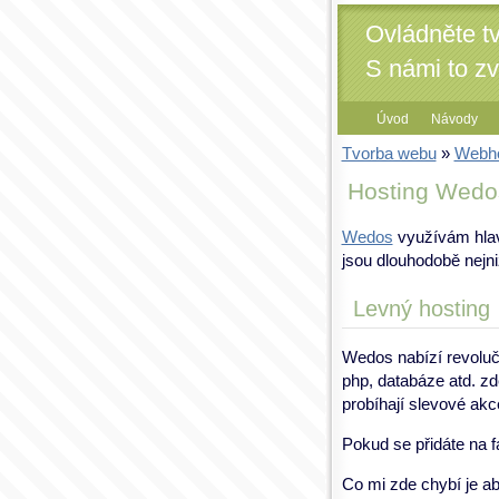
Ovládněte t
S námi to z
Úvod
Návody
Tvorba webu
»
Webho
Hosting Wedos
Wedos
využívám hlav
jsou dlouhodobě nejni
Levný hosting
Wedos nabízí revoluč
php, databáze atd. zd
probíhají slevové akc
Pokud se přidáte na 
Co mi zde chybí je ab