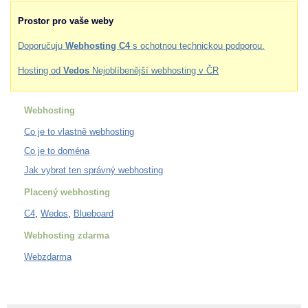
Prostor pro vaše weby
Doporučuju
Webhosting C4
s ochotnou technickou podporou.
Hosting od
Vedos
Nejoblíbenější webhosting v ČR
Webhosting
Co je to vlastně webhosting
Co je to doména
Jak vybrat ten správný webhosting
Placený webhosting
C4
,
Wedos
,
Blueboard
Webhosting zdarma
Webzdarma