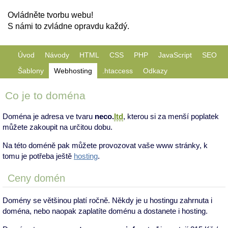
Ovládněte tvorbu webu!
S námi to zvládne opravdu každý.
Úvod
Návody
HTML
CSS
PHP
JavaScript
SEO
Šablony
Webhosting
.htaccess
Odkazy
Co je to doména
Doména je adresa ve tvaru
neco.
ltd
, kterou si za menší poplatek
můžete zakoupit na určitou dobu.
Na této doméně pak můžete provozovat vaše www stránky, k
tomu je potřeba ještě
hosting
.
Ceny domén
Domény se většinou platí ročně. Někdy je u hostingu zahrnuta i
doména, nebo naopak zaplatíte doménu a dostanete i hosting.