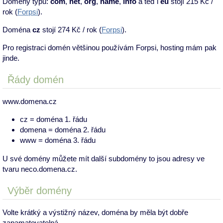
Domény typu:
com
,
net
,
org
,
name
,
info
a teď i
eu
stojí 215 Kč /
rok (
Forpsi
).
Doména
cz
stojí 274 Kč / rok (
Forpsi
).
Pro registraci domén většinou používám Forpsi, hosting mám pak
jinde.
Řády domén
www.domena.cz
cz = doména 1. řádu
domena = doména 2. řádu
www = doména 3. řádu
U své domény můžete mít další subdomény to jsou adresy ve
tvaru neco.domena.cz.
Výběr domény
Volte krátký a výstižný název, doména by měla být dobře
zapamatovatelná.