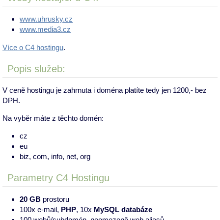
www.uhrusky.cz
www.media3.cz
Více o C4 hostingu
.
Popis služeb:
V ceně hostingu je zahrnuta i doména platíte tedy jen 1200,- bez
DPH.
Na vyběr máte z těchto domén:
cz
eu
biz, com, info, net, org
Parametry C4 Hostingu
20 GB
prostoru
100x e-mail,
PHP
, 10x
MySQL databáze
100 webů/subdomén, neomezeně web aliasů