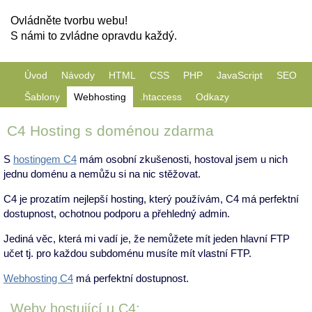
Ovládněte tvorbu webu!
S námi to zvládne opravdu každý.
Úvod
Návody
HTML
CSS
PHP
JavaScript
SEO
Šablony
Webhosting
.htaccess
Odkazy
C4 Hosting s doménou zdarma
S
hostingem C4
mám osobní zkušenosti, hostoval jsem u nich
jednu doménu a nemůžu si na nic stěžovat.
C4 je prozatím nejlepší hosting, který používám, C4 má perfektní
dostupnost, ochotnou podporu a přehledný admin.
Jediná věc, která mi vadí je, že nemůžete mít jeden hlavní FTP
učet tj. pro každou subdoménu musíte mít vlastní FTP.
Webhosting C4
má perfektní dostupnost.
Weby hostující u C4: