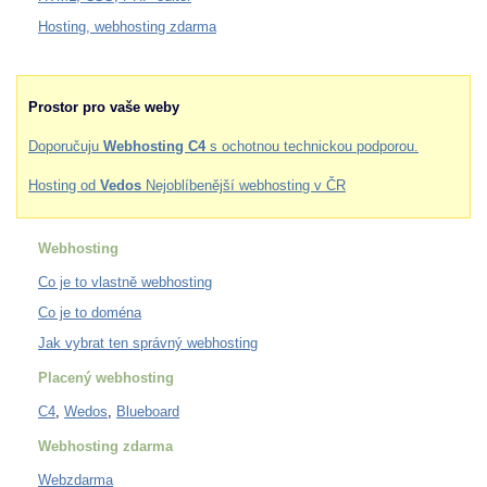
Hosting, webhosting zdarma
Prostor pro vaše weby
Doporučuju
Webhosting C4
s ochotnou technickou podporou.
Hosting od
Vedos
Nejoblíbenější webhosting v ČR
Webhosting
Co je to vlastně webhosting
Co je to doména
Jak vybrat ten správný webhosting
Placený webhosting
C4
,
Wedos
,
Blueboard
Webhosting zdarma
Webzdarma