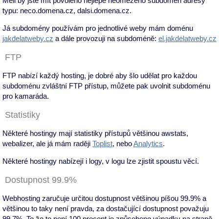
Měli by jste mít povoleno nejlépe neomezeno subdomén adresy
typu: neco.domena.cz, dalsi.domena.cz.
Já subdomény používám pro jednotlivé weby mám doménu
jakdelatweby.cz
a dále provozuji na subdoméně:
el.jakdelatweby.cz
FTP
FTP nabízí každý hosting, je dobré aby šlo udělat pro každou
subdoménu zvláštní FTP přístup, můžete pak uvolnit subdoménu
pro kamaráda.
Statistiky
Některé hostingy mají statistiky přístupů většinou awstats,
webalizer, ale já mám raději
Toplist
, nebo
Analytics
.
Některé hostingy nabízejí i logy, v logu lze zjistit spoustu věcí.
Dostupnost 99.9%
Webhosting zaručuje určitou dostupnost většinou píšou 99.9% a
většinou to taky není pravda, za dostačující dostupnost považuju
99,7%. To že to není 100 procent je způsobeno výpadky na straně