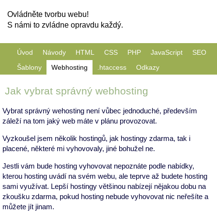
Ovládněte tvorbu webu!
S námi to zvládne opravdu každý.
Úvod
Návody
HTML
CSS
PHP
JavaScript
SEO
Šablony
Webhosting
.htaccess
Odkazy
Jak vybrat správný webhosting
Vybrat správný wehosting není vůbec jednoduché, především
záleží na tom jaký web máte v plánu provozovat.
Vyzkoušel jsem několik hostingů, jak hostingy zdarma, tak i
placené, některé mi vyhovovaly, jiné bohužel ne.
Jestli vám bude hosting vyhovovat nepoznáte podle nabídky,
kterou hosting uvádí na svém webu, ale teprve až budete hosting
sami využívat. Lepší hostingy většinou nabízejí nějakou dobu na
zkoušku zdarma, pokud hosting nebude vyhovovat nic neřešíte a
můžete jít jinam.