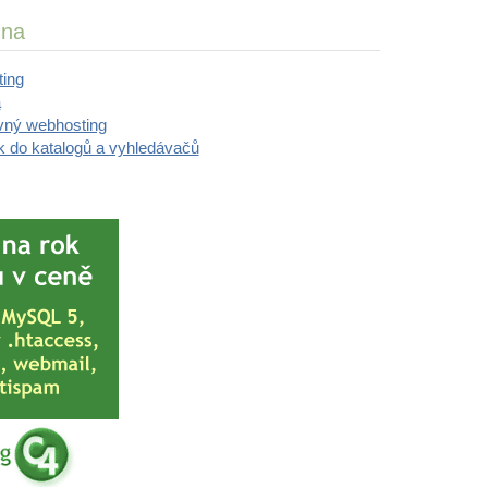
 na
ting
a
vný webhosting
k do katalogů a vyhledávačů