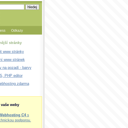
cess
Odkazy
nější stránky
it www stránky
ní www stránek
 na pozadí - barvy
, PHP editor
webhosting zdarma
o vaše weby
Webhosting C4
s
chnickou podporou.