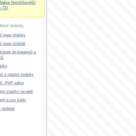
Vedos
Nejoblíbenější
v ČR
html stránky
it www stránky
ní www stránek
tránek do katalogů a
čů
ánky
í z vlastní stránky
, PHP editor
html značky na web
html a css kódu
 stránek