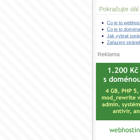
Pokračujte dál
Co je to webhos
Co je to domén
Jak vybrat sprá
Zařazení stráne
Reklama