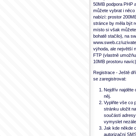
50MB podpora PHP a 
můžete vybrat i něco 
nabízí: prostor 200M
stránce by měla být 
místo si však můžete
bohatě stačilo), na 
www.sweb.cz/uzivatel
výhoda, ale největší
FTP (vlastně umožňuje
10MB prostoru navíc
Registrace - Ještě dř
se zaregistrovat:
Nejdřív najděte
něj.
Vyplňte vše co 
stránku uložit n
součástí adresy
vymyslet nezále
Jak kde někde o
autorizační SMS