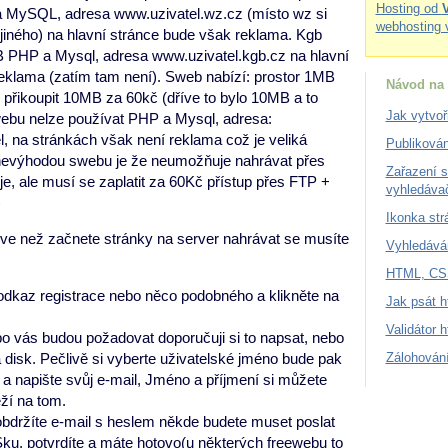
Hosting od
MySQL, adresa www.uzivatel.wz.cz (místo wz si
webhosting 
jiného) na hlavní stránce bude však reklama. Kgb
B PHP a Mysql, adresa www.uzivatel.kgb.cz na hlavní
reklama (zatím tam není). Sweb nabízí: prostor 1MB
Návod na 
 přikoupit 10MB za 60kč (dříve to bylo 10MB a to
Jak vytvoř
swebu nelze používat PHP a Mysql, adresa:
, na stránkách však není reklama což je veliká
Publiková
 nevýhodou swebu je že neumožňuje nahrávat přes
Zařazení s
, ale musí se zaplatit za 60Kč přístup přes FTP +
vyhledáva
)
Ikonka str
íve než začnete stránky na server nahrávat se musíte
Vyhledáván
HTML, CSS
 odkaz registrace nebo něco podobného a klikněte na
Jak psát 
Validátor 
po vás budou požadovat doporučuji si to napsat, nebo
Zálohování
a disk. Pečlivě si vyberte uživatelské jméno bude pak
 a napište svůj e-mail, Jméno a příjmení si můžete
ží na tom.
bdržíte e-mail s heslem někde budete muset poslat
ku, potvrdíte a máte hotovo(u některých freewebu to