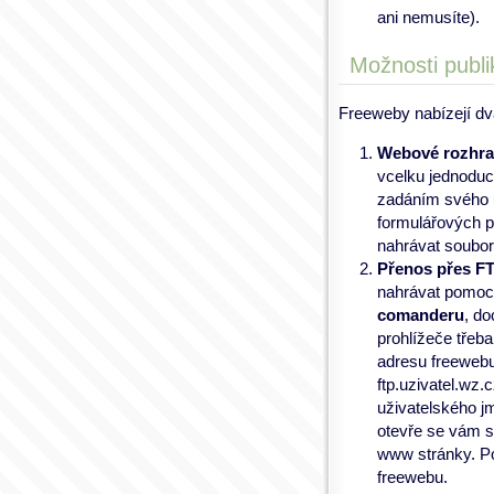
ani nemusíte).
Možnosti publi
Freeweby nabízejí dv
Webové rozhra
vcelku jednoduc
zadáním svého 
formulářových p
nahrávat soubor
Přenos přes F
nahrávat pomocí
comanderu
, do
prohlížeče třeba
adresu freewebu
ftp.uzivatel.wz.
uživatelského jm
otevře se vám s
www stránky. P
freewebu.