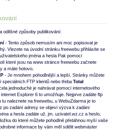
kování
a odlišné způsoby publikování:
ní
- Tento způsob nemusím ani moc popisovat je
hý. Vlezete na úvodní stránku freewebu přihlásíte se
uživatelského jména a hesla Pak pomocí
olí které jsou na www stránce freewebu začnete
y a máte hotovo.
TP
- Je mnohem pohodlnější a lepší. Stránky můžete
 speciálních FTP klientů nebo třeba
Total
cela jednoduché je nahrávat pomocí internetového
 internet Explorer 6 to umožňuje. Nejprve zadáte ftp
 tu naleznete na freewebu, u WebuZdarma je to
cz po zadání adresy se objeví výzva k zadání
éna a hesla zadáte už. jm. uzivatel.wz.cz a heslo,
ložka do které můžete pohodlně přetáhnou myší vaše
odrobné informace by vám měl sdělit webmáster