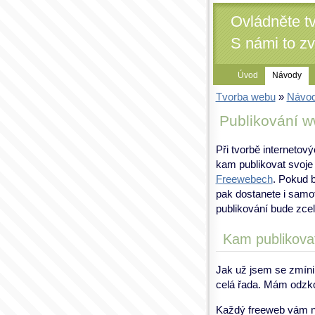
Ovládněte t
S námi to z
Úvod
Návody
Tvorba webu
»
Návo
Publikování w
Při tvorbě internetov
kam publikovat svoje
Freewebech
. Pokud b
pak dostanete i sam
publikování bude zcel
Kam publikova
Jak už jsem se zmíni
celá řada. Mám odz
Každý freeweb vám na