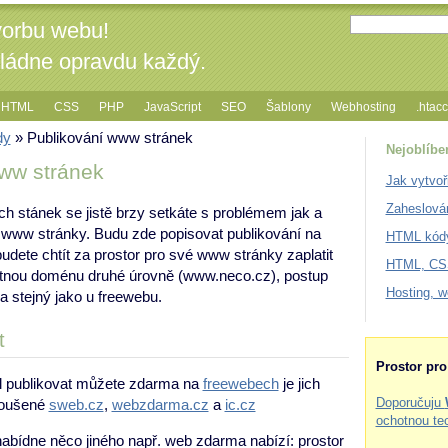
vorbu webu!
vládne opravdu každý.
HTML
CSS
PHP
JavaScript
SEO
Šablony
Webhosting
.htac
dy
» Publikování www stránek
Nejoblíbe
ww stránek
Jak vytvoř
Zaheslová
ých stánek se jistě brzy setkáte s problémem jak a
 www stránky. Budu zde popisovat publikování na
HTML kódy
udete chtít za prostor pro své www stránky zaplatit
HTML, CSS
otnou doménu druhé úrovně (www.neco.cz), postup
Hosting, 
a stejný jako u freewebu.
t
Prostor pr
l publikovat můžete zdarma na
freewebech
je jich
Doporučuju
koušené
sweb.cz
,
webzdarma.cz
a
ic.cz
ochotnou te
bídne něco jiného např. web zdarma nabízí: prostor