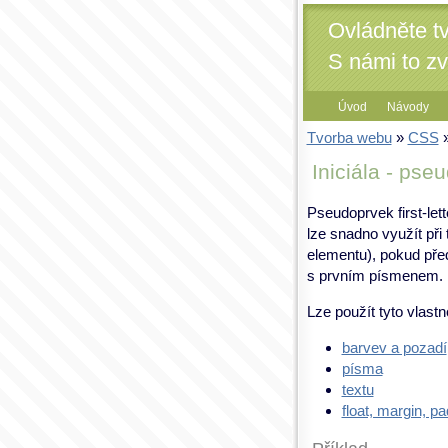
Ovládněte t
S námi to z
Úvod
Návody
Tvorba webu
»
CSS
»
Iniciála - pseu
Pseudoprvek first-let
lze snadno využít při
elementu), pokud pře
s prvním písmenem.
Lze použít tyto vlastno
barvev a pozadí
písma
textu
float, margin, pa