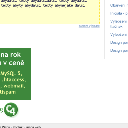
 abydalší texty abydalšídalší texty abydalší
Obarvení r
 texty abyty abydalší texty abynějaké další
Iniciála - 
Vylepšení 
tlačítek
zobrazit výsledek
Vylepšení
Design po
Design po
a Webu
-
Kontakt
-
mapa webu