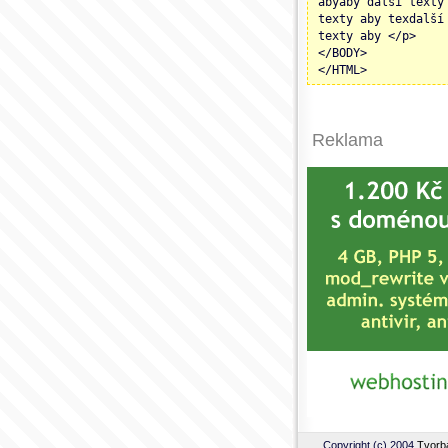
abyaby další texty
texty aby texdalší
texty aby </p>
</BODY>
</HTML>
Reklama
Copyright (c) 2004
Tvorb