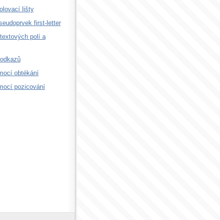
olovací lišty
pseudoprvek first-letter
textových polí a
 odkazů
mocí obtékání
mocí pozicování