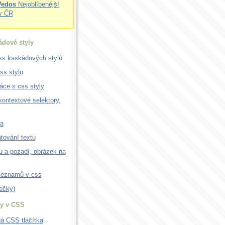
Vedos
Nejoblíbenější
v ČR
dové styly
ss kaskádových stylů
css stylu
áce s css styly
 kontextové selektory,
a
tování textu
u a pozadí, obrázek na
seznamů v css
ečky)
ky v CSS
á CSS tlačítka