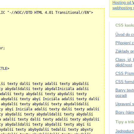
Hosting od
webhosting 
LIC "-//W3C//DTD HTML 4.01 Transitional//EN">
CSS kaská
Úvod do c
Připojení 
er;
Základy pr
Class, id,
dědičnost
ITLE>
CSS Písm
CSS formá
lší texty další texty adalší texty abydalší
ty abydalšdalší texty abydalIniciála adalší
Barvy text
adalší texty abydalší texty abydalší texty
pozadí
 abydalší texty abyí Iniciála adalší texty další
Upravení 
 abydalší texty abydalší texty abydalšdalší
ty abyí Iniciála adalší texty další texty adalší
Boxy (rám
ty abydalší texty abydalšdalší texty abydalší
a adalší texty další texty adalší texty abydalší
Tipy a tri
ty abydalšdalší texty abydalší texty abyí ší
bydalší texty abybydalší tedalší texty abyxty
Jednoduch