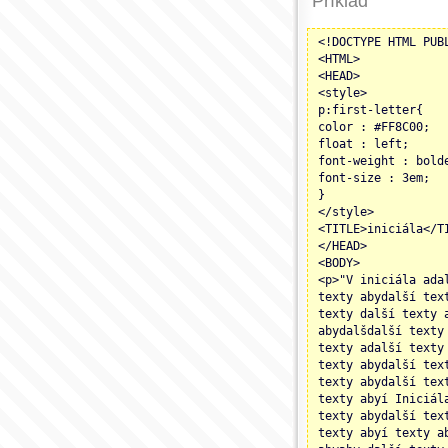
Příklad
<!DOCTYPE HTML PUB
<HTML>
<HEAD>
<style>
p:first-letter{
color : #FF8C00;
float : left;
font-weight : bold
font-size : 3em;
}
</style>
<TITLE>iniciála</T
</HEAD>
<BODY>
<p>"V iniciála ada
texty abydalší tex
texty další texty 
abydalšdalší texty
texty adalší texty
texty abydalší tex
texty abydalší tex
texty abyí Iniciál
texty abydalší tex
texty abyí texty a