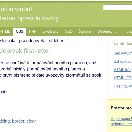
vorbu webu!
vládne opravdu každý.
HTML
CSS
PHP
JavaScript
SEO
Šablony
Webhosting
.htac
 Iniciála - pseudoprvek first-letter
Nejoblíbe
doprvek first-letter
Jak vytvoř
Zaheslová
ter se používá k formátování prvního písmena, což
 tvorbě iniciály (formátování prvního písmena
HTML kódy
d první písmeno přidáte uvozovky zformátují se spolu
HTML, CSS
Hosting, 
sti:
Prostor pr
Doporučuju
dding, border, clear
ochotnou te