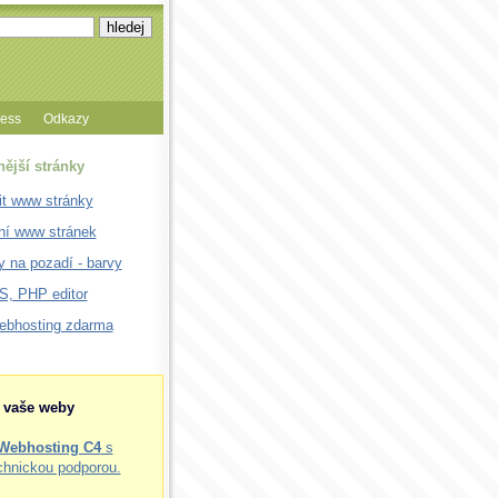
cess
Odkazy
nější stránky
it www stránky
ní www stránek
 na pozadí - barvy
, PHP editor
webhosting zdarma
o vaše weby
Webhosting C4
s
chnickou podporou.