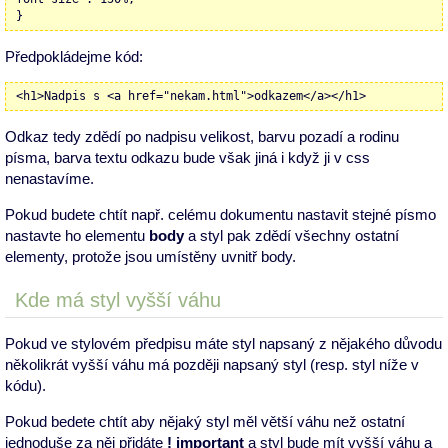
}
Předpokládejme kód:
<h1>Nadpis s <a href="nekam.html">odkazem</a></h1>
Odkaz tedy zdědí po nadpisu velikost, barvu pozadí a rodinu
písma, barva textu odkazu bude však jiná i když ji v css
nenastavíme.
Pokud budete chtít např. celému dokumentu nastavit stejné písmo
nastavte ho elementu
body
a styl pak zdědí všechny ostatní
elementy, protože jsou umístěny uvnitř body.
Kde má styl vyšší váhu
Pokud ve stylovém předpisu máte styl napsaný z nějakého důvodu
několikrát vyšší váhu má později napsaný styl (resp. styl níže v
kódu).
Pokud bedete chtít aby nějaký styl měl větší váhu než ostatní
jednoduše za něj přidáte
! important
a styl bude mít vyšší váhu a