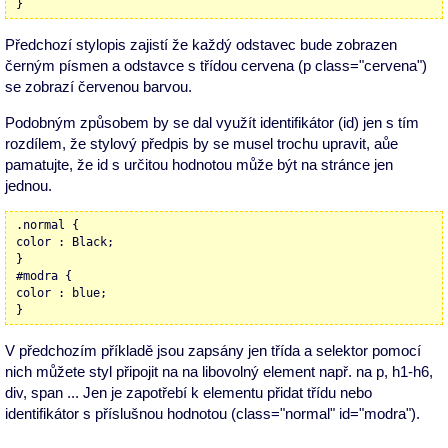
}
Předchozí stylopis zajistí že každý odstavec bude zobrazen
černým písmen a odstavce s třídou cervena (p class="cervena")
se zobrazí červenou barvou.
Podobným způsobem by se dal využít identifikátor (id) jen s tím
rozdílem, že stylový předpis by se musel trochu upravit, aůe
pamatujte, že id s určitou hodnotou může být na stránce jen
jednou.
.normal {
color : Black;
}
#modra {
color : blue;
}
V předchozím příkladě jsou zapsány jen třída a selektor pomocí
nich můžete styl připojit na na libovolný element např. na p, h1-h6,
div, span ... Jen je zapotřebí k elementu přidat třídu nebo
identifikátor s příslušnou hodnotou (class="normal" id="modra").