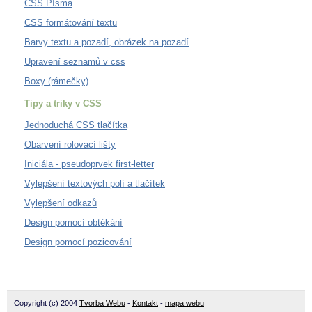
CSS Písma
CSS formátování textu
Barvy textu a pozadí, obrázek na pozadí
Upravení seznamů v css
Boxy (rámečky)
Tipy a triky v CSS
Jednoduchá CSS tlačítka
Obarvení rolovací lišty
Iniciála - pseudoprvek first-letter
Vylepšení textových polí a tlačítek
Vylepšení odkazů
Design pomocí obtékání
Design pomocí pozicování
Copyright (c) 2004
Tvorba Webu
-
Kontakt
-
mapa webu