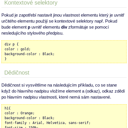
Kontextové selektory
Pokud je zapotřebí nastavit jinou vlastnost elementu který je uvnitř
určitého elementu použijí se kontextové selektory např. Pokud
bude element
p
uvnitř elementu
div
zformátuje se pomocí
nesledujícího stylového předpisu.
div p {
color : gold;
background-color : Black;
}
Dědičnost
Dědičnost si vysvětlíme na následujícím příkladu, co se stane
když do hlavního nadpisu vložíme element a (odkaz), odkaz zdědí
po hlavním nadpisu vlastnosti, které nemá sám nastavené.
h1{
color : Orange;
background-color : Black;
font-family : Arial, Helvetica, sans-serif;
font-size : 150%;