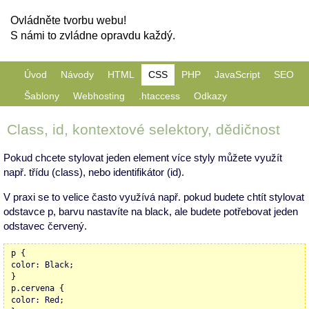
Ovládněte tvorbu webu!
S námi to zvládne opravdu každý.
Úvod
Návody
HTML
CSS
PHP
JavaScript
SEO
Šablony
Webhosting
.htaccess
Odkazy
Class, id, kontextové selektory, dědičnost
Pokud chcete stylovat jeden element více styly můžete využít
např. třídu (class), nebo identifikátor (id).
V praxi se to velice často využívá např. pokud budete chtít stylovat
odstavce p, barvu nastavíte na black, ale budete potřebovat jeden
odstavec červený.
p {
color: Black;
}
p.cervena {
color: Red;