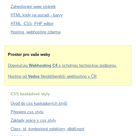
Zaheslování www stránek
HTML kódy na pozadí - barvy
HTML, CSS, PHP editor
Hosting, webhosting zdarma
Prostor pro vaše weby
Doporučuju
Webhosting C4
s ochotnou technickou podporou.
Hosting od
Vedos
Nejoblíbenější webhosting v ČR
CSS kaskádové styly
Úvod do css kaskádových stylů
Připojení css stylu
Základy práce s css styly
Class, id, kontextové selektory, dědičnost