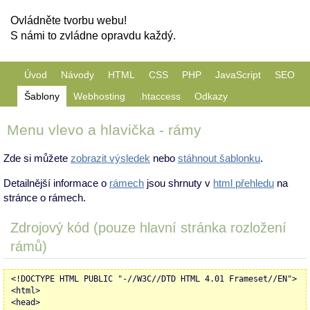
Ovládněte tvorbu webu!
S námi to zvládne opravdu každý.
Úvod
Návody
HTML
CSS
PHP
JavaScript
SEO
Šablony
Webhosting
.htaccess
Odkazy
Menu vlevo a hlavička - rámy
Zde si můžete
zobrazit výsledek
nebo
stáhnout šablonku
.
Detailnější informace o
rámech
jsou shrnuty v
html přehledu
na
stránce o rámech.
Zdrojový kód (pouze hlavní stránka rozložení
rámů)
<!DOCTYPE HTML PUBLIC "-//W3C//DTD HTML 4.01 Frameset//EN">
<html>
<head>