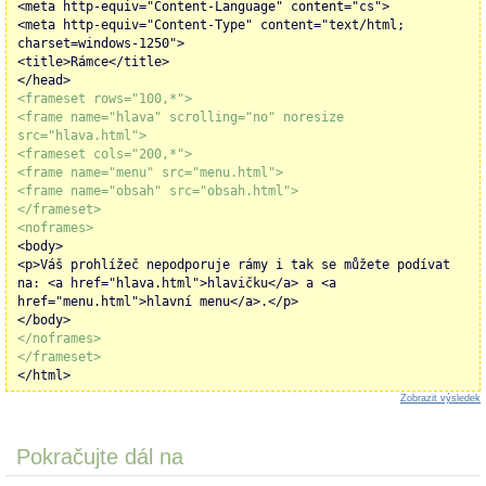
<meta http-equiv="Content-Language" content="cs">
<meta http-equiv="Content-Type" content="text/html;
charset=windows-1250">
<title>Rámce</title>
</head>
<frameset rows="100,*">
<frame name="hlava" scrolling="no" noresize
src="hlava.html">
<frameset cols="200,*">
<frame name="menu" src="menu.html">
<frame name="obsah" src="obsah.html">
</frameset>
<noframes>
<body>
<p>Váš prohlížeč nepodporuje rámy i tak se můžete podívat
na: <a href="hlava.html">hlavičku</a> a <a
href="menu.html">hlavní menu</a>.</p>
</body>
</noframes>
</frameset>
</html>
Zobrazit výsledek
Pokračujte dál na