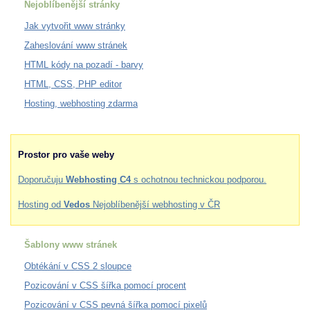
Nejoblíbenější stránky
Jak vytvořit www stránky
Zaheslování www stránek
HTML kódy na pozadí - barvy
HTML, CSS, PHP editor
Hosting, webhosting zdarma
Prostor pro vaše weby
Doporučuju
Webhosting C4
s ochotnou technickou podporou.
Hosting od
Vedos
Nejoblíbenější webhosting v ČR
Šablony www stránek
Obtékání v CSS 2 sloupce
Pozicování v CSS šířka pomocí procent
Pozicování v CSS pevná šířka pomocí pixelů