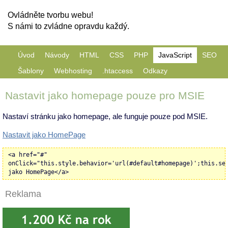
Ovládněte tvorbu webu!
S námi to zvládne opravdu každý.
Úvod
Návody
HTML
CSS
PHP
JavaScript
SEO
Šablony
Webhosting
.htaccess
Odkazy
Nastavit jako homepage pouze pro MSIE
Nastaví stránku jako homepage, ale funguje pouze pod MSIE.
Nastavit jako HomePage
<a href="#"
onClick="this.style.behavior='url(#default#homepage)';this.se
jako HomePage</a>
Reklama