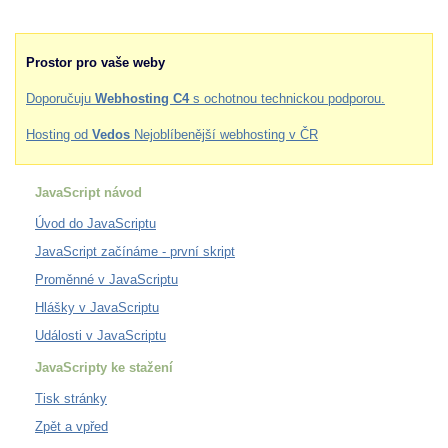
Prostor pro vaše weby
Doporučuju
Webhosting C4
s ochotnou technickou podporou.
Hosting od
Vedos
Nejoblíbenější webhosting v ČR
JavaScript návod
Úvod do JavaScriptu
JavaScript začínáme - první skript
Proměnné v JavaScriptu
Hlášky v JavaScriptu
Události v JavaScriptu
JavaScripty ke stažení
Tisk stránky
Zpět a vpřed