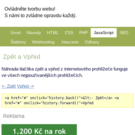
Ovládněte tvorbu webu!
S námi to zvládne opravdu každý.
Úvod
Návody
HTML
CSS
PHP
JavaScript
SEO
Šablony
Webhosting
.htaccess
Odkazy
Zpět a Vpřed
Náhrada tlačítka zpět a vpřed z internetového prohlížeče funguje
ve všech nejpoužívanějších prohlížečích.
<- Zpět
Vpřed ->
<a href="#" onclick="history.back()">&lt;- Zpět</a> <a
href="#" onclick="history.forward()">Vpřed
Reklama