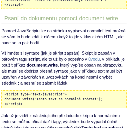
</script>
Psaní do dokumentu pomocí document.write
Pomocí JavaScriptu lze na stránku vypisovat normální text možná
se vám to bude zdát k ničemu když to jde v klasickém HTML, ale
bude se to pak hodit.
Všimněte si syntaxe (jak je skript zapsán). Skript je zapsán v
párovém tagu
script
, ale to už bylo popsáno v
úvodu
, v příkladu je
použit příkaz
document.write
, který vypíše obsah na obrazovku,
ale musí se dodržet přesná syntaxe jako v příkladu text musí být
uzavřen v závorkách a uvozovkách na konci nesmí chybět
středník
;
a nesmí se zalomit řádek.
<script type="text/javascript">
document.write("Tento text se normálně zobrazí");
</script>
Jak už je vidět z následujícího příkladu do skriptu k normálnímu
textu se můžou přidat další tagy, výsledek bude vypadat úplně
stejně jako kdyby se použilo normálně
<b>Tento text se zobrazí