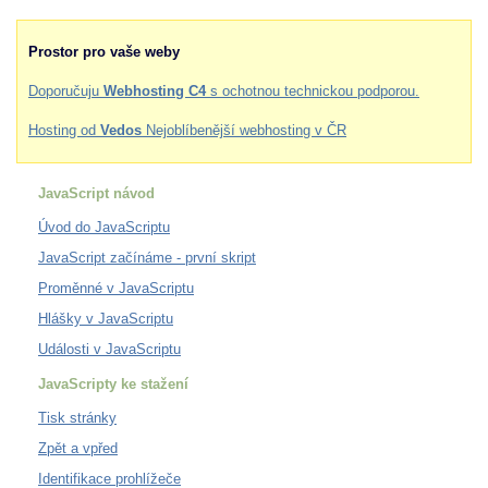
Prostor pro vaše weby
Doporučuju
Webhosting C4
s ochotnou technickou podporou.
Hosting od
Vedos
Nejoblíbenější webhosting v ČR
JavaScript návod
Úvod do JavaScriptu
JavaScript začínáme - první skript
Proměnné v JavaScriptu
Hlášky v JavaScriptu
Události v JavaScriptu
JavaScripty ke stažení
Tisk stránky
Zpět a vpřed
Identifikace prohlížeče