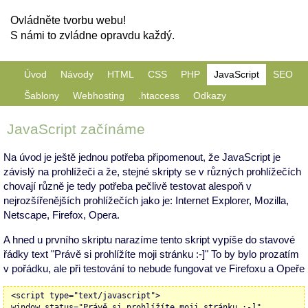
Ovládněte tvorbu webu!
S námi to zvládne opravdu každý.
Úvod
Návody
HTML
CSS
PHP
JavaScript
SEO
Šablony
Webhosting
.htaccess
Odkazy
JavaScript začínáme
Na úvod je ještě jednou potřeba připomenout, že JavaScript je
závislý na prohlížeči a že, stejné skripty se v různých prohlížečích
chovají různě je tedy potřeba pečlivě testovat alespoň v
nejrozšířenějších prohlížečích jako je: Internet Explorer, Mozilla,
Netscape, Firefox, Opera.
A hned u prvního skriptu narazíme tento skript vypíše do stavové
řádky text "Právě si prohlížíte moji stránku :-]" To by bylo prozatím
v pořádku, ale při testování to nebude fungovat ve Firefoxu a Opeře
<script type="text/javascript">
window.status="Právě si prohlížíte moji stránku :-]"