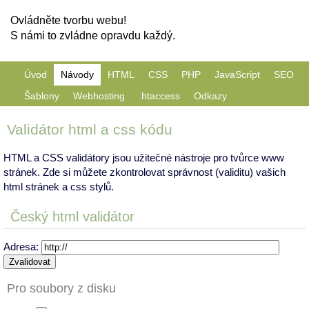
Ovládněte tvorbu webu!
S námi to zvládne opravdu každý.
Úvod
Návody
HTML
CSS
PHP
JavaScript
SEO
Šablony
Webhosting
.htaccess
Odkazy
Validátor html a css kódu
HTML a CSS validátory jsou užitečné nástroje pro tvůrce www
stránek. Zde si můžete zkontrolovat správnost (validitu) vašich
html stránek a css stylů.
Český html validátor
Adresa:
Pro soubory z disku