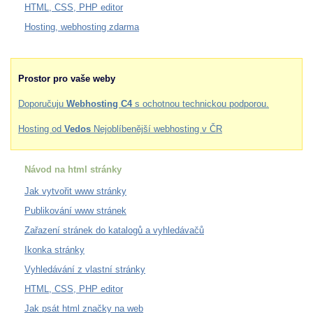
HTML, CSS, PHP editor
Hosting, webhosting zdarma
Prostor pro vaše weby
Doporučuju
Webhosting C4
s ochotnou technickou podporou.
Hosting od
Vedos
Nejoblíbenější webhosting v ČR
Návod na html stránky
Jak vytvořit www stránky
Publikování www stránek
Zařazení stránek do katalogů a vyhledávačů
Ikonka stránky
Vyhledávání z vlastní stránky
HTML, CSS, PHP editor
Jak psát html značky na web