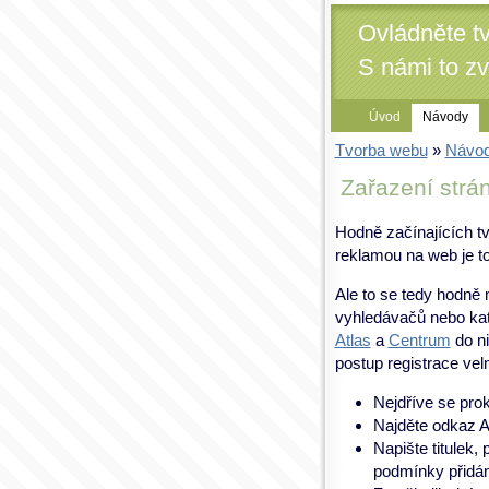
Ovládněte t
S námi to z
Úvod
Návody
Tvorba webu
»
Návo
Zařazení strá
Hodně začínajících tv
reklamou na web je to
Ale to se tedy hodně m
vyhledávačů nebo kat
Atlas
a
Centrum
do ni
postup registrace vel
Nejdříve se pro
Najděte odkaz A
Napište titulek,
podmínky přidán