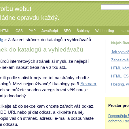
vorbu webu!
vládne opravdu každý.
HTML
CSS
PHP
JavaScript
SEO
Šablony
Webhosting
.htac
dy
» Zařazení stránek do katalogů a vyhledávačů
Nejoblíbe
nek do katalogů a vyhledávačů
Jak vytvoř
Zaheslová
ůrců internetových stránek si myslí, že nejlepší
 někam napsat třeba na vizitku atd...
HTML kódy
HTML, CSS
ílí podle statistik nejvíce lidí na stránky chodí z
alogů. Mezi nejpoužívanější katalogy patří
Seznam
,
Hosting, 
ch se můžete snadno zaregistrovat většinou je
mi jednoduchý.
Prostor pr
klikejte až do sekce kam chcete zařadit váš odkaz.
DD URL nebo přidat odkaz. a klikněte na něj.
Doporučuju
 popis vašich stránek, adresu, e-mail a odsouhlaste
ochotnou te
í odkazu.