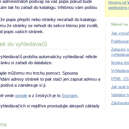
e administrátoři podívají na váš popis pokud bude
Hosting od
kám tak ho zařadí do katalogu. Většinou vám pošlou
webhosting 
že popis přepíší nebo stránky nezařadí do katalogu
Návod na 
omu že stránky se nehodí do sekce kterou jste zvolili,
l popis vašich stránek.
Jak vytvoř
Publiková
nek do vyhledávačů
Zařazení s
vyhledáva
vyhledávačů probíha automaticky vyhledávač někde
ránku si zařadí do databáze.
Ikonka str
Vyhledáván
ajde můžemu mu trochu pomoct. Spousta
HTML, CSS
idání adresy stránek to pak stačí jen zapsat adresu a
podívá a zaindexuje si ji.
Jak psát 
Validátor 
sně vede
google
a z českých je to
Seznam
.
Zálohování
yhledávačích si nejdříve prostudujte alespoň základy
 na