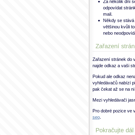
Za několik dní s
odpovídat strán
mail.
Někdy se stává 
většinou kvůli t
nebo neodpovída
Zařazení strá
Zařazení stránek do 
najde odkaz a vaši st
Pokud ale odkaz nen
vyhledávačů nabízí př
pak čekat až se na ni 
Mezi vyhledávači ja
Pro dobré pozice ve v
seo
.
Pokračujte dál