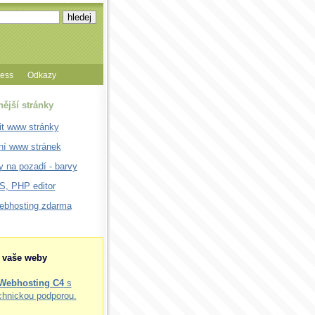
cess
Odkazy
nější stránky
it www stránky
ní www stránek
 na pozadí - barvy
, PHP editor
webhosting zdarma
o vaše weby
Webhosting C4
s
chnickou podporou.