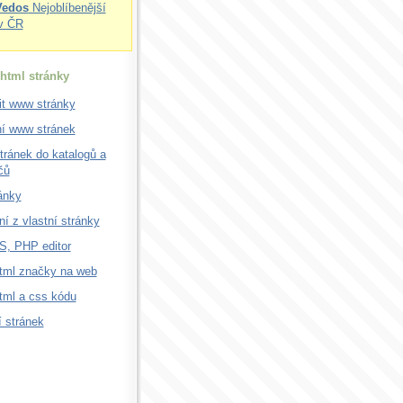
Vedos
Nejoblíbenější
v ČR
html stránky
it www stránky
ní www stránek
tránek do katalogů a
čů
ánky
í z vlastní stránky
, PHP editor
html značky na web
html a css kódu
 stránek