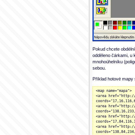
Pokud chcete obdélník
odděleno čárkami, u k
mnohoúhelníku (poligo
sebou.
Příklad hotové mapy 
<map name="mapa">
<area href="http:/
coords="17,16,116,
<area href="http:/
coords="138,16,233
<area href="http:/
coords="17,84,116,
<area href="http:/
coords="138,84,234