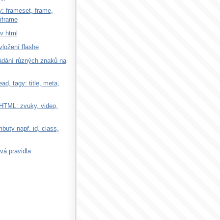
: frameset, frame,
iframe
v html
vložení flashe
ládání různých znaků na
ad, tagy: title, meta,
HTML: zvuky, video,
ibuty např. id, class,
á pravidla