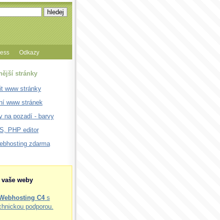
cess
Odkazy
nější stránky
it www stránky
ní www stránek
 na pozadí - barvy
, PHP editor
webhosting zdarma
o vaše weby
Webhosting C4
s
chnickou podporou.