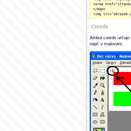
<area href="strank
</map>
<img src="obrazek.
Coords
Atribut coords určuje 
např. v malování.