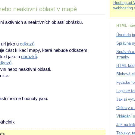
Hosting od
 nebo neaktivní oblast v mapě
webhosting 
ní aktivních a neaktivních oblastí obrázku.
HTML náv
Úvod do j
Správná sy
 url jako u
odkazů
.
uje část klikací mapy, která nebude odkazem.
Správná a 
 text jako u
obrázků
.
stránky
dkazů
.
HTML kódy
ivní nebo neaktivní oblasti.
Blokové e
nice.
Fyzické fo
Logické fo
asti možné hodnoty jsou:
Jak si vytv
Odkazy a 
Vkládání o
úhelník
Jak na kli
Tabulky, ta
a">