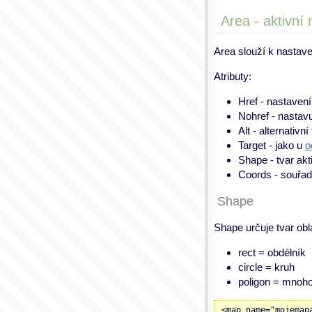
Area - aktivní
Area slouží k nastave
Atributy:
Href - nastavení
Nohref - nastav
Alt - alternativní
Target - jako u
o
Shape - tvar akt
Coords - souřad
Shape
Shape určuje tvar obl
rect = obdélník
circle = kruh
poligon = mnoho
<map name="mojemap