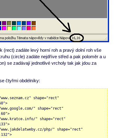
 (rect) zadáte levý horní roh a pravý dolní roh vše
ruhu (circle) zadáte nejdříve střed a pak poloměr a u
n) se zadávají jednotlivé vrcholy tak jak jdou za
se čtyřmi obdélníky:
/www.seznam.cz" shape="rect"
60">
/www.google.com/" shape="rect"
,60">
/www.kratce.info/" shape="rect"
133">
/www.jakdelatweby.cz/php/" shape="rect"
,132">