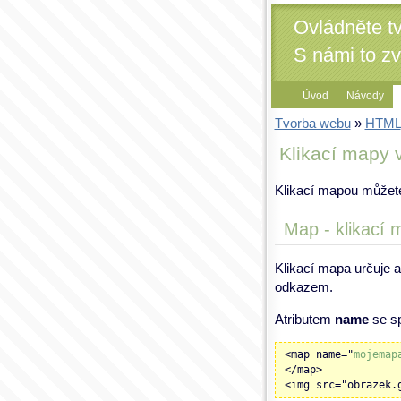
Ovládněte t
S námi to z
Úvod
Návody
Tvorba webu
»
HTML
Klikací mapy
Klikací mapou můžete
Map - klikací 
Klikací mapa určuje a
odkazem.
Atributem
name
se sp
<map name="
mojemap
</map>
<img src="obrazek.