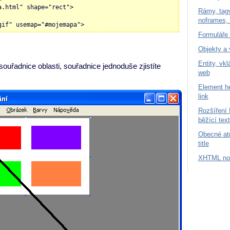
a.html" shape="rect">
Rámy, tagy
noframes, 
gif" usemap="#mojemapa">
Formuláře 
Objekty a 
Entity, vk
souřadnice oblasti, souřadnice jednoduše zjistíte
web
Element he
link
Rozšíření 
běžící text
Obecné atr
title
XHTML nov