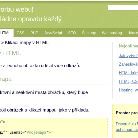
vorbu webu!
vládne opravdu každý.
HTML
CSS
PHP
JavaScript
SEO
Šablony
Webhosting
.htac
» Klikací mapy v HTML
Nejoblíbe
 v HTML
Jak vytvoř
Zaheslová
 z jednoho obrázku udělat více odkazů.
HTML kódy
mapa
HTML, CSS
Hosting, 
ktivní a neaktivní místa obrázku, který bude
ojí obrázek s klikací mapou, jako v příkladu.
Prostor pr
a
">
Doporučuju
ochotnou te
gif" usemap="
#mojemapa
">