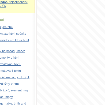
Vedos
Nejoblíbenější
v ČR
od
azyka html
ntaxe html stránky
validní struktura html
 na pozadí, barvy
lementy v html
rmátování textu
rmátování textu
ořit seznamy, ol, ul, li
záložky v html
brázků, element img
kací mapy
gy: table, tr, th a td