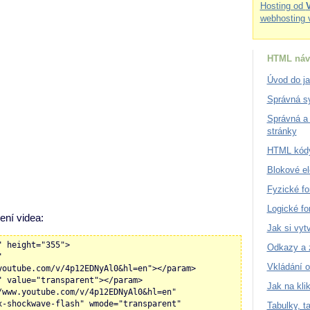
Hosting od
webhosting 
HTML náv
Úvod do j
Správná sy
Správná a 
stránky
HTML kódy
Blokové e
Fyzické fo
Logické fo
ení videa:
Jak si vytv
" height="355">
Odkazy a 
"
Vkládání o
youtube.com/v/4p12EDNyAl0&hl=en"></param>
" value="transparent"></param>
Jak na kli
/www.youtube.com/v/4p12EDNyAl0&hl=en"
x-shockwave-flash" wmode="transparent"
Tabulky, ta