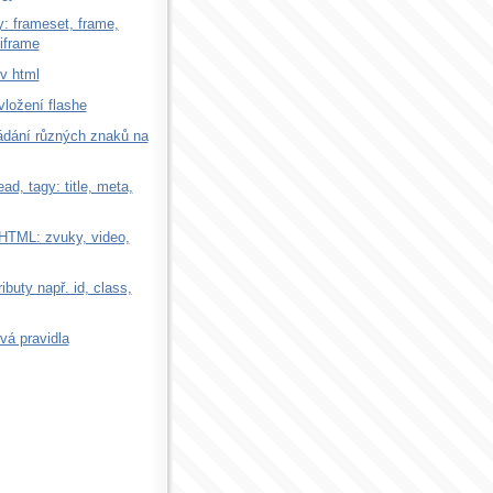
: frameset, frame,
iframe
v html
vložení flashe
ládání různých znaků na
ad, tagy: title, meta,
HTML: zvuky, video,
ibuty např. id, class,
á pravidla