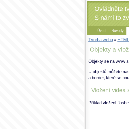
Ovládněte t
S námi to z
Úvod
Návody
Tvorba webu
»
HTML
Objekty a vlo
Objekty se na www str
U objektů můžete nast
a border, které se pou
Vložení videa 
Příklad vložení flash