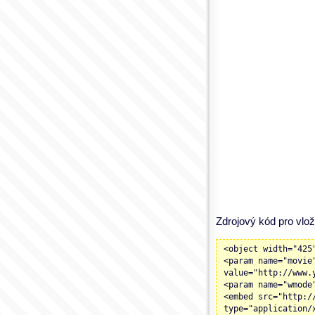
Zdrojový kód pro vlož
<object width="425
<param name="movie
value="http://www.
<param name="wmode
<embed src="http:/
type="application/