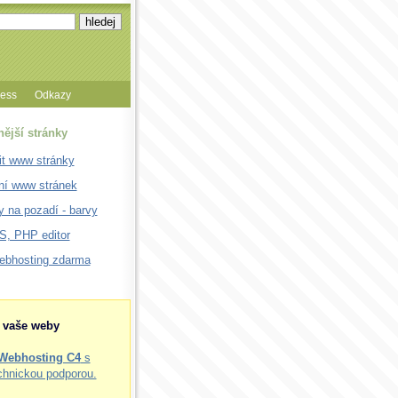
cess
Odkazy
nější stránky
it www stránky
ní www stránek
 na pozadí - barvy
, PHP editor
webhosting zdarma
o vaše weby
Webhosting C4
s
chnickou podporou.