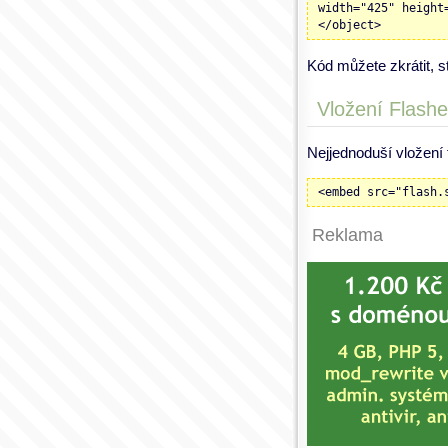
width="425" height
</object>
Kód můžete zkrátit, 
Vložení Flashe
Nejjednoduší vložení 
<embed src="flash.
Reklama