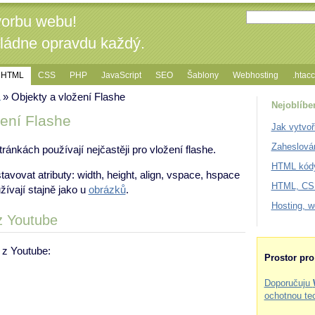
vorbu webu!
vládne opravdu každý.
HTML
CSS
PHP
JavaScript
SEO
Šablony
Webhosting
.htac
» Objekty a vložení Flashe
Nejoblíbe
žení Flashe
Jak vytvoř
Zaheslová
ánkách používají nejčastěji pro vložení flashe.
HTML kódy
avovat atributy: width, height, align, vspace, hspace
HTML, CSS
žívají stajně jako u
obrázků
.
Hosting, 
z Youtube
e z Youtube:
Prostor pr
Doporučuju
ochotnou te