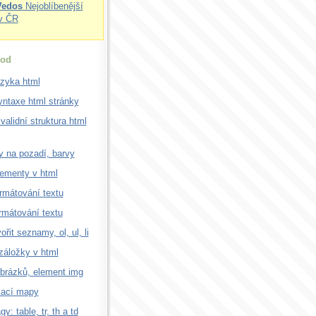
Vedos
Nejoblíbenější
v ČR
od
azyka html
ntaxe html stránky
validní struktura html
 na pozadí, barvy
lementy v html
rmátování textu
rmátování textu
ořit seznamy, ol, ul, li
záložky v html
brázků, element img
kací mapy
gy: table, tr, th a td