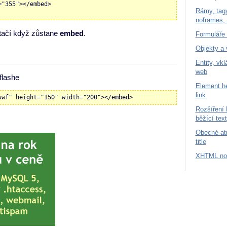
="355"></embed>
Rámy, tagy
noframes, 
stačí když zůstane
embed
.
Formuláře 
Objekty a 
Entity, vk
web
flashe
Element he
link
swf" height="150" width="200"></embed>
Rozšíření 
běžící text
Obecné atr
title
XHTML nov