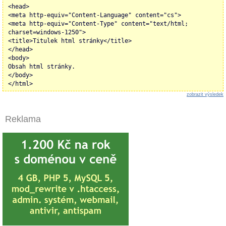
<head>
<meta http-equiv="Content-Language" content="cs">
<meta http-equiv="Content-Type" content="text/html;
charset=windows-1250">
<title>Titulek html stránky</title>
</head>
<body>
Obsah html stránky.
</body>
</html>
zobrazit výsledek
Reklama