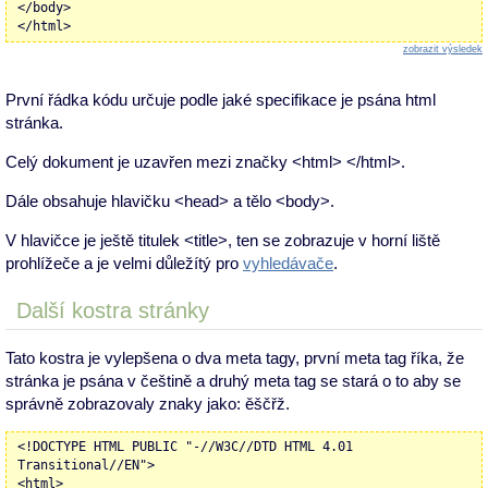
</body>
</html>
zobrazit výsledek
První řádka kódu určuje podle jaké specifikace je psána html
stránka.
Celý dokument je uzavřen mezi značky <html> </html>.
Dále obsahuje hlavičku <head> a tělo <body>.
V hlavičce je ještě titulek <title>, ten se zobrazuje v horní liště
prohlížeče a je velmi důležítý pro
vyhledávače
.
Další kostra stránky
Tato kostra je vylepšena o dva meta tagy, první meta tag říka, že
stránka je psána v češtině a druhý meta tag se stará o to aby se
správně zobrazovaly znaky jako: ěščřž.
<!DOCTYPE HTML PUBLIC "-//W3C//DTD HTML 4.01
Transitional//EN">
<html>