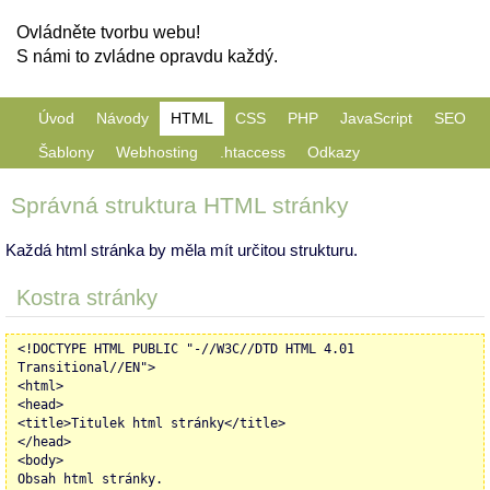
Ovládněte tvorbu webu!
S námi to zvládne opravdu každý.
Úvod
Návody
HTML
CSS
PHP
JavaScript
SEO
Šablony
Webhosting
.htaccess
Odkazy
Správná struktura HTML stránky
Každá html stránka by měla mít určitou strukturu.
Kostra stránky
<!DOCTYPE HTML PUBLIC "-//W3C//DTD HTML 4.01
Transitional//EN">
<html>
<head>
<title>Titulek html stránky</title>
</head>
<body>
Obsah html stránky.