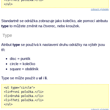
<li>Třetí položka.</li>
</ul>
zobrazit výsledek
Standartně se odrážka zobrazuje jako kolečko, ale pomocí atributu
type
to můžete změnit na čtverec, nebo kroužek.
Type
Atribut
type
se používá k nastavení druhu odrážky na výběr jsou
tři:
disc = puntík
circle = kolečko
square = obdélník
Type se může použít u
ul
i
li
.
<ul type="circle">
<li>První položka.</li>
<li>Druhá položka.</li>
<li>Třetí položka.</li>
</ul>
zobrazit výsledek