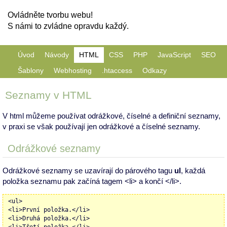
Ovládněte tvorbu webu!
S námi to zvládne opravdu každý.
Úvod
Návody
HTML
CSS
PHP
JavaScript
SEO
Šablony
Webhosting
.htaccess
Odkazy
Seznamy v HTML
V html můžeme používat odrážkové, číselné a definiční seznamy,
v praxi se však používají jen odrážkové a číselné seznamy.
Odrážkové seznamy
Odrážkové seznamy se uzavírají do párového tagu
ul
, každá
položka seznamu pak začíná tagem <li> a končí </li>.
<ul>
<li>První položka.</li>
<li>Druhá položka.</li>