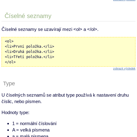
Číselné seznamy
Číselné seznamy se uzavírají mezi <ol> a </ol>.
<ol>
<li>První položka.</li>
<li>Druhá položka.</li>
<li>Třetí položka.</li>
</ol>
zobrazit výsledek
Type
U číselných seznamů se atribut type používá k nastavení druhu
číslic, nebo písmen.
Hodnoty type:
1 = normální číslování
A = velká písmena
a = malá písmena