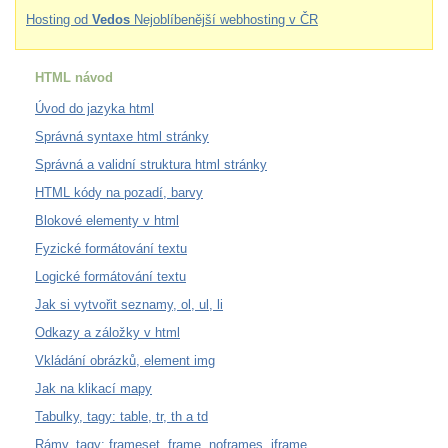
Hosting od
Vedos
Nejoblíbenější webhosting v ČR
HTML návod
Úvod do jazyka html
Správná syntaxe html stránky
Správná a validní struktura html stránky
HTML kódy na pozadí, barvy
Blokové elementy v html
Fyzické formátování textu
Logické formátování textu
Jak si vytvořit seznamy, ol, ul, li
Odkazy a záložky v html
Vkládání obrázků, element img
Jak na klikací mapy
Tabulky, tagy: table, tr, th a td
Rámy, tagy: frameset, frame, noframes, iframe