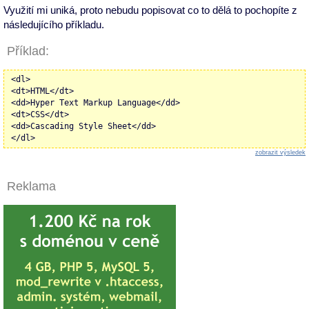
Využití mi uniká, proto nebudu popisovat co to dělá to pochopíte z
následujícího příkladu.
Příklad:
<dl>
<dt>HTML</dt>
<dd>Hyper Text Markup Language</dd>
<dt>CSS</dt>
<dd>Cascading Style Sheet</dd>
</dl>
zobrazit výsledek
Reklama