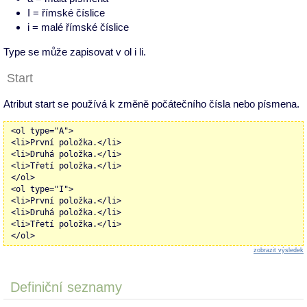
I = římské číslice
i = malé římské číslice
Type se může zapisovat v ol i li.
Start
Atribut start se používá k změně počátečního čísla nebo písmena.
<ol type="A">
<li>První položka.</li>
<li>Druhá položka.</li>
<li>Třetí položka.</li>
</ol>
<ol type="I">
<li>První položka.</li>
<li>Druhá položka.</li>
<li>Třetí položka.</li>
</ol>
zobrazit výsledek
Definiční seznamy