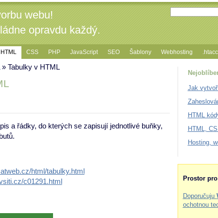
vorbu webu!
vládne opravdu každý.
HTML
CSS
PHP
JavaScript
SEO
Šablony
Webhosting
.htac
» Tabulky v HTML
Nejoblíbe
ML
Jak vytvoř
Zaheslová
HTML kódy
is a řádky, do kterých se zapisují jednotlivé buňky,
HTML, CSS
butů.
Hosting, 
satweb.cz/html/tabulky.html
Prostor pr
vsiti.cz/c01291.html
Doporučuju
ochotnou te