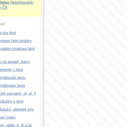
Vedos
Nejoblíbenější
v ČR
od
azyka html
ntaxe html stránky
validní struktura html
 na pozadí, barvy
lementy v html
rmátování textu
rmátování textu
ořit seznamy, ol, ul, li
záložky v html
brázků, element img
kací mapy
gy: table, tr, th a td