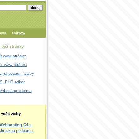
cess
Odkazy
nější stránky
it www stránky
ní www stránek
 na pozadí - barvy
, PHP editor
webhosting zdarma
o vaše weby
Webhosting C4
s
chnickou podporou.