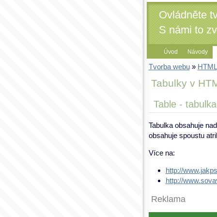
Ovládněte t
S námi to z
Úvod
Návody
Tvorba webu
»
HTML
Tabulky v HT
Table - tabulka
Tabulka obsahuje nadp
obsahuje spoustu atri
Více na:
http://www.jakp
http://www.sova
Reklama