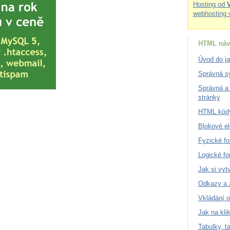
Hosting od
webhosting 
HTML náv
Úvod do j
Správná sy
Správná a 
stránky
HTML kódy
Blokové e
Fyzické fo
Logické fo
Jak si vytv
Odkazy a 
Vkládání o
Jak na kli
Tabulky, ta