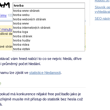
Robots.txt
Slovník op
vyhledáva
SEO nástr
ptávač vám hned nabízí to co se nejvíc hledá, dříve
i průměrný počet hledání.
amu lze zjistit ve
statistice hledanosti
.
e
 pokud má konkurence nějaké free počítadlo jako je
řejmě musíte mít přístup do statistik bez hesla což
á.