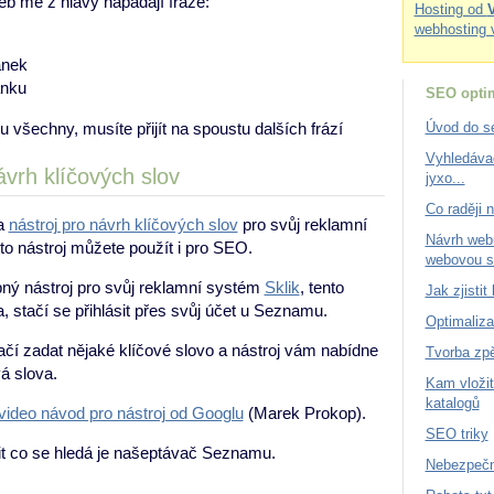
eb mě z hlavy napadají fráze:
Hosting od
webhosting 
ánek
ánku
SEO optim
 všechny, musíte přijít na spoustu dalších frází
Úvod do se
Vyhledáva
ávrh klíčových slov
jyxo...
Co raději 
ma
nástroj pro návrh klíčových slov
pro svůj reklamní
Návrh webu
o nástroj můžete použít i pro SEO.
webovou s
ý nástroj pro svůj reklamní systém
Sklik
, tento
Jak zjistit
a, stačí se přihlásit přes svůj účet u Seznamu.
Optimaliza
tačí zadat nějaké klíčové slovo a nástroj vám nabídne
Tvorba zp
vá slova.
Kam vloži
katalogů
video návod pro nástroj od Googlu
(Marek Prokop).
SEO triky
tit co se hledá je našeptávač Seznamu.
Nebezpečn