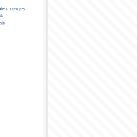
timalizece pro
če
oje