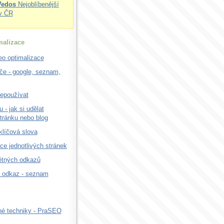
Vedos
Nejoblíbenější
v ČR
alizace
o optimalizace
če - google, seznam,
nepoužívat
 - jak si udělat
tránku nebo blog
 klíčová slova
ce jednotlivých stránek
ětných odkazů
t odkaz - seznam
é techniky - PraSEO