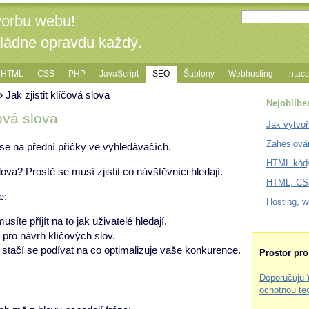
vorbu webu!
vládne opravdu každý.
HTML
CSS
PHP
JavaScript
SEO
Šablony
Webhosting
.htac
 Jak zjistit klíčová slova
Nejoblíbe
čová slova
Jak vytvoř
Zaheslová
t se na přední příčky ve vyhledávačích.
HTML kódy
ova? Prostě se musí zjistit co návštěvníci hledají.
HTML, CSS
e:
Hosting, 
usíte příjít na to jak uživatelé hledají.
 pro návrh klíčových slov.
stačí se podívat na co optimalizuje vaše konkurence.
Prostor pr
Doporučuju
ochotnou te