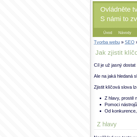
Ovládněte t
S námi to z
Úvod
Návody
Tvorba webu
»
SEO
»
Jak zjistit klí
Cíl je už jasný dosta
Ale na jaká hledaná sl
Zjistit klíčová slova lz
Z hlavy, prostě m
Pomoci nástrojů
Od konkurence, 
Z hlavy