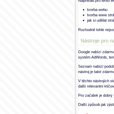
Například pro tento w
tvorba webu
tvorba www str
jak si udělat str
Rozhodně tohle nejsou
Nástroje pro n
Google nabízí zdar
systém AdWords, tent
Seznam nabízí podobn
nástroj je také zdarm
V těchto nástrojích s
další relevantní klíčo
Pro začátek je dobrý
Další způsob jak zjis