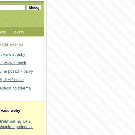
cess
Odkazy
nější stránky
it www stránky
ní www stránek
 na pozadí - barvy
, PHP editor
webhosting zdarma
o vaše weby
Webhosting C4
s
chnickou podporou.