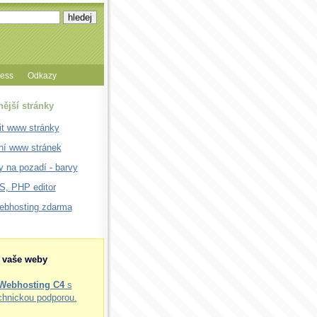
cess
Odkazy
nější stránky
it www stránky
ní www stránek
 na pozadí - barvy
, PHP editor
webhosting zdarma
o vaše weby
Webhosting C4
s
chnickou podporou.