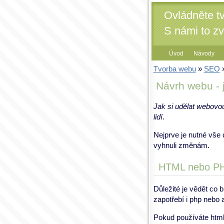
Ovládněte t
S námi to z
Úvod
Návody
Tvorba webu
»
SEO
»
Návrh webu - j
Jak si udělat webovou
lidí
.
Nejprve je nutné vše
vyhnuli změnám.
HTML nebo P
Důležité je vědět co 
zapotřebí i php nebo 
Pokud používáte html 