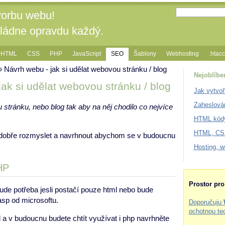
vorbu webu!
vládne opravdu každý.
HTML
CSS
PHP
JavaScript
SEO
Šablony
Webhosting
.htac
 Návrh webu - jak si udělat webovou stránku / blog
Nejoblíbe
ak si udělat webovou stránku / blog
Jak vytvoř
Zaheslová
 stránku, nebo blog tak aby na něj chodilo co nejvíce
HTML kódy
HTML, CSS
 dobře rozmyslet a navrhnout abychom se v budoucnu
Hosting, 
HP
Prostor pr
bude potřeba jesli postačí pouze html nebo bude
asp od microsoftu.
Doporučuju
ochotnou te
a v budoucnu budete chtít využívat i php navrhněte