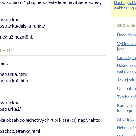
ou souborů *.php, nebo ještě lépe navrhněte adresy
Hosting od
webhosting 
stranka/
SEO optim
tranka/dalsi-stranka/
Úvod do se
ánek už nezmění.
Vyhledáva
jyxo...
 - url
Co raději 
ačí:
Návrh webu
webovou s
stranka.html
Jak zjistit
stranka2.html
Optimaliza
Tvorba zp
stranka/
Kam vloži
stranka2/
katalogů
SEO triky
te obsah do jednotlivých rubrik (sekcí) např. takto:
Nebezpečn
sekce/stranka.html