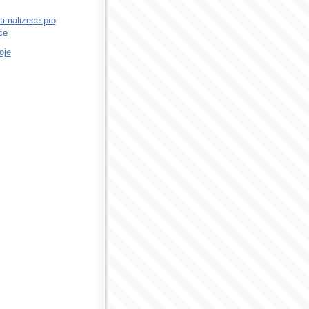
timalizece pro
če
oje