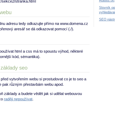
Robots.txt
sekce2/stranka.html
Slovník op
 webu
vyhledáva
SEO nástr
jednu adresu tedy odkazujte přímo na www.domena.cz
ořenový aresář se dá odkazovat pomocí (./).
používat html a css má to spoustu výhod, některé
ornější kód, sémantika).
 základy seo
tě před vytvořením webu si prostudovat co je to seo a
se pak různým přestavbám webu apod.
poň základy a budete vědět jak si udělat webouvou
 co
raději nepoužívat
.