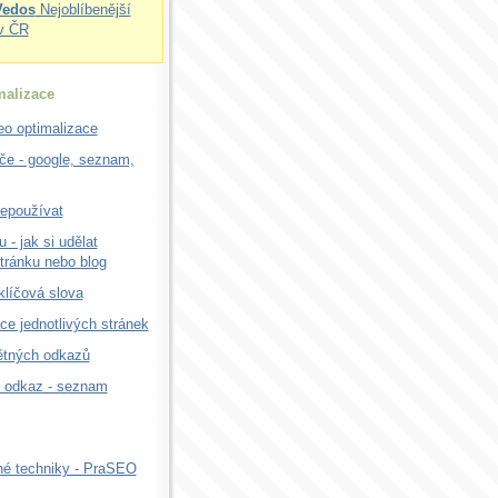
Vedos
Nejoblíbenější
v ČR
alizace
o optimalizace
če - google, seznam,
nepoužívat
 - jak si udělat
tránku nebo blog
 klíčová slova
ce jednotlivých stránek
ětných odkazů
t odkaz - seznam
é techniky - PraSEO