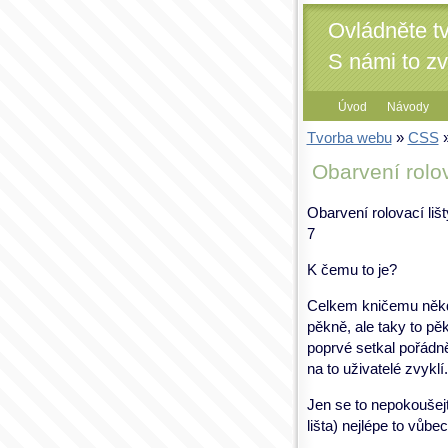
Ovládněte t
S námi to z
Úvod
Návody
Tvorba webu
»
CSS
»
Obarvení rolov
Obarvení rolovací lišt
7
K čemu to je?
Celkem kničemu někdo
pěkně, ale taky to pě
poprvé setkal pořádně 
na to uživatelé zvyklí.
Jen se to nepokoušejt
lišta) nejlépe to vůbe