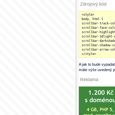
Zdrojový kód
<style>
body, html {
scrollbar-track-co
scrollbar-face-col
scrollbar-highligh
scrollbar-3dlight-
scrollbar-darkshad
scrollbar-shadow-c
scrollbar-arrow-co
</style>
A jak to bude vypadat
máte výše uvedený pr
Reklama