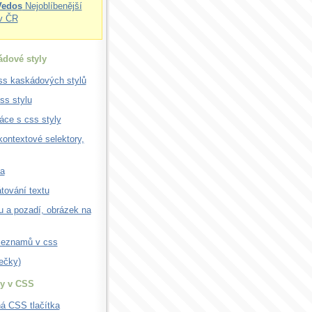
Vedos
Nejoblíbenější
v ČR
dové styly
ss kaskádových stylů
css stylu
áce s css styly
 kontextové selektory,
a
tování textu
u a pozadí, obrázek na
seznamů v css
ečky)
ky v CSS
á CSS tlačítka