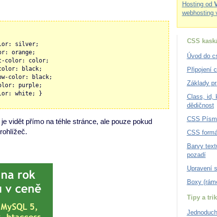
Hosting od
webhosting 
CSS kaská
lor: silver;
or: orange;
Úvod do c
t-color: color;
color: black;
Připojení 
ow-color: black;
Základy pr
olor: purple;
lor: white; }
Class, id,
dědičnost
CSS Písm
 je vidět přímo na téhle stránce, ale pouze pokud
ohlížeč.
CSS formá
Barvy text
pozadí
Upravení 
Boxy (rám
Tipy a tri
Jednoduch