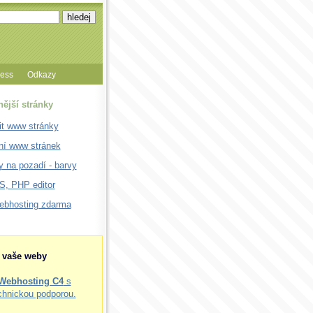
cess
Odkazy
nější stránky
it www stránky
ní www stránek
 na pozadí - barvy
, PHP editor
webhosting zdarma
o vaše weby
Webhosting C4
s
chnickou podporou.