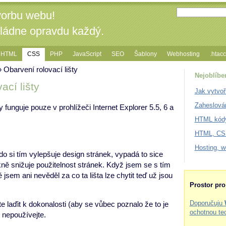
vorbu webu!
vládne opravdu každý.
HTML
CSS
PHP
JavaScript
SEO
Šablony
Webhosting
.htac
 Obarvení rolovací lišty
Nejoblíbe
ací lišty
Jak vytvoř
Zaheslová
y funguje pouze v prohlížeči Internet Explorer 5.5, 6 a
HTML kódy
HTML, CSS
Hosting, 
 si tím vylepšuje design stránek, vypadá to sice
kně snižuje použitelnost stránek. Když jsem se s tím
jsem ani nevěděl za co ta lišta lze chytit teď už jsou
Prostor pr
Doporučuju
e laďit k dokonalosti (aby se vůbec poznalo že to je
ochotnou te
c nepoužívejte.