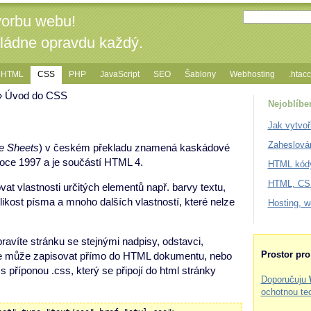
vorbu webu!
vládne opravdu každý.
HTML
CSS
PHP
JavaScript
SEO
Šablony
Webhosting
.htac
 Úvod do CSS
Nejoblíbe
Jak vytvoř
Zaheslová
e Sheets
) v českém překladu znamená kaskádové
roce 1997 a je součástí HTML 4.
HTML kódy
HTML, CSS
t vlastnosti určitých elementů např. barvy textu,
likost písma a mnoho dalších vlastností, které nelze
Hosting, 
avíte stránku se stejnými nadpisy, odstavci,
Prostor pr
 může zapisovat přímo do HTML dokumentu, nebo
s příponou .css, který se připojí do html stránky
Doporučuju
ochotnou te