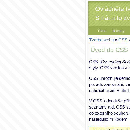
Ovládněte t
S námi to z
Úvod
Návody
Tvorba webu
»
CSS
»
Úvod do CSS
CSS (
Cascading Styl
styly. CSS vzniklo v 
CSS umožňuje definova
pozadí, zarovnání, ve
nahradit ničím v html.
V CSS jednoduše připr
seznamy atd. CSS se
do externího souboru 
následujícím kódem.