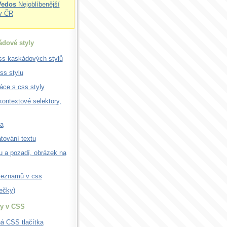
Vedos
Nejoblíbenější
v ČR
dové styly
ss kaskádových stylů
css stylu
áce s css styly
 kontextové selektory,
a
tování textu
u a pozadí, obrázek na
seznamů v css
ečky)
ky v CSS
á CSS tlačítka