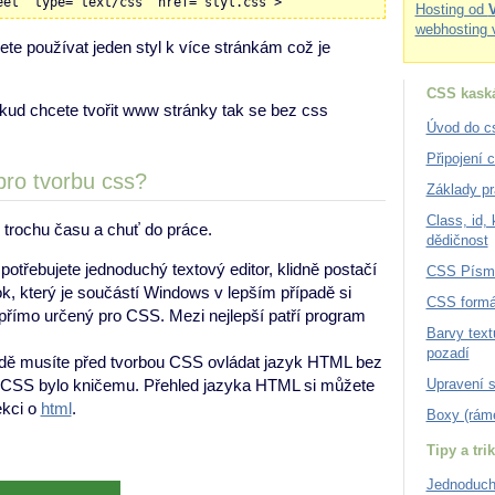
eet" type="text/css" href="styl.css">
Hosting od
webhosting 
te používat jeden styl k více stránkám což je
CSS kaská
okud chcete tvořit www stránky tak se bez css
Úvod do c
Připojení 
pro tvorbu css?
Základy pr
Class, id,
 trochu času a chuť do práce.
dědičnost
otřebujete jednoduchý textový editor, klidně postačí
CSS Písm
, který je součástí Windows v lepším případě si
CSS formá
 přímo určený pro CSS. Mezi nejlepší patří program
Barvy text
pozadí
dě musíte před tvorbou CSS ovládat jazyk HTML bez
Upravení 
 CSS bylo kničemu. Přehled jazyka HTML si můžete
ekci o
html
.
Boxy (rám
Tipy a tri
Jednoduch