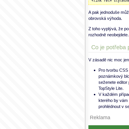
<link rel="stylesh
A pak jednoduše může
obrovská výhoda.
Z toho vyplývá, že p
rozhodně neobejdete.
Co je potřeba 
V zásadě nic moc jen
Pro tvorbu CSS p
poznámkový blok
seženete editor
TopStyle Lite.
V každém přípa
kterého by vám
prohlédnout v s
Reklama