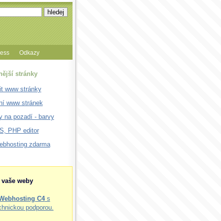
cess
Odkazy
nější stránky
it www stránky
ní www stránek
 na pozadí - barvy
, PHP editor
webhosting zdarma
o vaše weby
Webhosting C4
s
chnickou podporou.