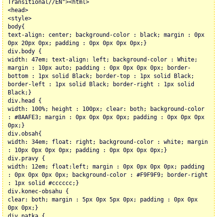
Transitional//EN"><html>
<head>
<style>
body{
text-align: center; background-color : black; margin : 0px
0px 20px 0px; padding : 0px 0px 0px 0px;}
div.body {
width: 47em; text-align: left; background-color : White;
margin : 10px auto; padding : 0px 0px 0px 0px; border-
bottom : 1px solid Black; border-top : 1px solid Black;
border-left : 1px solid Black; border-right : 1px solid
Black;}
div.head {
width: 100%; height : 100px; clear: both; background-color
: #8AAFE3; margin : 0px 0px 0px 0px; padding : 0px 0px 0px
0px;}
div.obsah{
width: 34em; float: right; background-color : white; margin
: 10px 0px 0px 0px; padding : 0px 0px 0px 0px;}
div.pravy {
width: 12em; float:left; margin : 0px 0px 0px 0px; padding
: 0px 0px 0px 0px; background-color : #F9F9F9; border-right
: 1px solid #cccccc;}
div.konec-obsahu {
clear: both; margin : 5px 0px 5px 0px; padding : 0px 0px
0px 0px;}
div.patka {