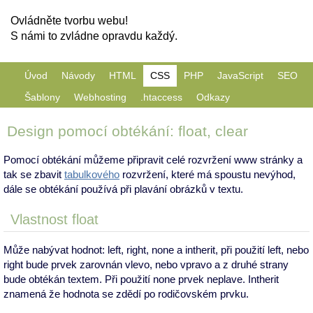
Ovládněte tvorbu webu!
S námi to zvládne opravdu každý.
Úvod
Návody
HTML
CSS
PHP
JavaScript
SEO
Šablony
Webhosting
.htaccess
Odkazy
Design pomocí obtékání: float, clear
Pomocí obtékání můžeme připravit celé rozvržení www stránky a
tak se zbavit
tabulkového
rozvržení, které má spoustu nevýhod,
dále se obtékání používá při plavání obrázků v textu.
Vlastnost float
Může nabývat hodnot: left, right, none a intherit, při použití left, nebo
right bude prvek zarovnán vlevo, nebo vpravo a z druhé strany
bude obtékán textem. Při použití none prvek neplave. Intherit
znamená že hodnota se zdědí po rodičovském prvku.