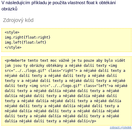
V následujícím příkladu je použita vlastnost float k obtékání
obrázků
Zdrojový kód
<style>
img.right{float:right}
img.left{float:left}
</style>
<p>Neberte tento text moc vážně je tu pouze aby bylo vidět
jak jsou ty obrázky obtékány a nějaké další texty <img
src="../../logo.gif" class="right"> a nějaké další texty a
nějaké další texty a nějaké další texty a nějaké další
texty v a nějaké další texty a nějaké další texty a nějaké
další texty <img src="../../logo.gif" class="left">a nějaké
další texty a nějaké dalšía nějaké další texty a nějaké
dalšía nějaké další texty a nějaké dalšía nějaké další
texty a nějaké dalšía nějaké další texty a nějaké dalšía
nějaké další texty a nějaké dalšía nějaké další texty a
nějaké dalšía nějaké další texty a nějaké dalšía nějaké
další texty a nějaké dalšía nějaké další texty a nějaké
dalšía nějaké další texty a nějaké další</p>
zobrazit výsledek