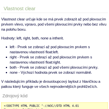
Vlastnost clear
Vlastnost clear určuje kde se má prvek zobrazit až pod plovoucím
prvkem vlevo, vpravo, pod všemi plovoucími prvky nebo bez vlivu
na polohu boxu.
Hodnoty: left, right, both, none a intherit.
left - Prvek se zobrazí až pod plovoucím prvkem s
nastavenou vlastností float:left.
right - Prvek se zobrazí až pod plovoucím prvkem s
nastavenou vlastností float:right.
both - Prvek se zobrazí až pod všemi plovoucími prvky.
none - Výchozí hodnota prvek se zobrazí normálně.
V následujícím příkladu je dvousloupcový laylout z hlavičkou a
patkou který funguje ve všech nejmodernějších prohlížečích.
Zdrojový kód
<!DOCTYPE HTML PUBLIC "-//W3C//DTD HTML 4.01