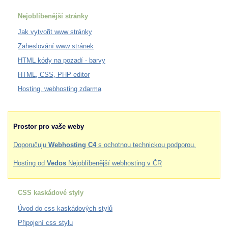
Nejoblíbenější stránky
Jak vytvořit www stránky
Zaheslování www stránek
HTML kódy na pozadí - barvy
HTML, CSS, PHP editor
Hosting, webhosting zdarma
Prostor pro vaše weby
Doporučuju
Webhosting C4
s ochotnou technickou podporou.
Hosting od
Vedos
Nejoblíbenější webhosting v ČR
CSS kaskádové styly
Úvod do css kaskádových stylů
Připojení css stylu