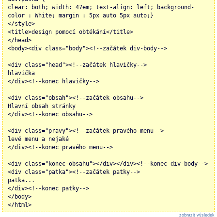
clear: both; width: 47em; text-align: left; background-
color : White; margin : 5px auto 5px auto;}
</style>
<title>design pomocí obtékání</title>
</head>
<body><div class="body"><!--začátek div-body-->
<div class="head"><!--začátek hlavičky-->
hlavička
</div><!--konec hlavičky-->
<div class="obsah"><!--začátek obsahu-->
Hlavní obsah stránky
</div><!--konec obsahu-->
<div class="pravy"><!--začátek pravého menu-->
levé menu a nejaké
</div><!--konec pravého menu-->
<div class="konec-obsahu"></div></div><!--konec div-body-->
<div class="patka"><!--začátek patky-->
patka...
</div><!--konec patky-->
</body>
</html>
zobrazit výsledek