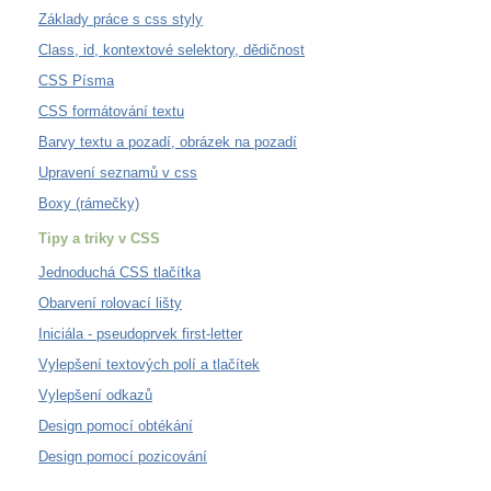
Základy práce s css styly
Class, id, kontextové selektory, dědičnost
CSS Písma
CSS formátování textu
Barvy textu a pozadí, obrázek na pozadí
Upravení seznamů v css
Boxy (rámečky)
Tipy a triky v CSS
Jednoduchá CSS tlačítka
Obarvení rolovací lišty
Iniciála - pseudoprvek first-letter
Vylepšení textových polí a tlačítek
Vylepšení odkazů
Design pomocí obtékání
Design pomocí pozicování