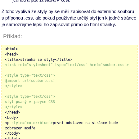
Z toho vyplívá že styly by se měli zapisovat do externího souboru
s příponou .css, ale pokud používáte určitý styl jen k jedné stránce
je samozřejmě lepší ho zapisovat přímo do html stránky.
Příklad:
<html>
<head>
<title>stránka se styly</title>
<link rel="stylesheet" type="text/css" href="soubor.css">
<style type="text/css">
@import url(soubor.css)
</style>
<style type="text/css">
styl psaný v jazyce CSS
</style>
</head>
<body>
<p
style="color:blue">
první odstavec na stránce bude
zobrazen modře
</body>
</html>