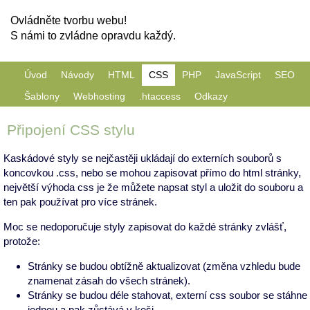
Ovládněte tvorbu webu!
S námi to zvládne opravdu každý.
Úvod
Návody
HTML
CSS
PHP
JavaScript
SEO
Šablony
Webhosting
.htaccess
Odkazy
Připojení CSS stylu
Kaskádové styly se nejčastěji ukládají do externích souborů s
koncovkou .css, nebo se mohou zapisovat přímo do html stránky,
největší výhoda css je že můžete napsat styl a uložit do souboru a
ten pak používat pro více stránek.
Moc se nedoporučuje styly zapisovat do každé stránky zvlášť,
protože:
Stránky se budou obtížně aktualizovat (změna vzhledu bude
znamenat zásah do všech stránek).
Stránky se budou déle stahovat, externí css soubor se stáhne
jednou a pak zůstává v keši.