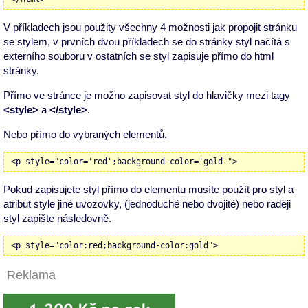
V příkladech jsou použity všechny 4 možnosti jak propojit stránku
se stylem, v prvních dvou příkladech se do stránky styl načítá s
externího souboru v ostatních se styl zapisuje přímo do html
stránky.
Přímo ve stránce je možno zapisovat styl do hlavičky mezi tagy
<style>
a
</style>
.
Nebo přímo do vybraných elementů.
<p style="color='red';background-color='gold'">
Pokud zapisujete styl přímo do elementu musíte použít pro styl a
atribut style jiné uvozovky, (jednoduché nebo dvojité) nebo raději
styl zapište následovně.
<p style="color:red;background-color:gold">
Reklama