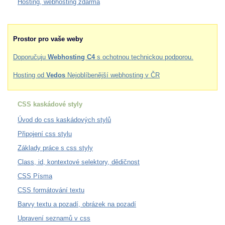
Hosting, webhosting zdarma
Prostor pro vaše weby
Doporučuju
Webhosting C4
s ochotnou technickou podporou.
Hosting od
Vedos
Nejoblíbenější webhosting v ČR
CSS kaskádové styly
Úvod do css kaskádových stylů
Připojení css stylu
Základy práce s css styly
Class, id, kontextové selektory, dědičnost
CSS Písma
CSS formátování textu
Barvy textu a pozadí, obrázek na pozadí
Upravení seznamů v css