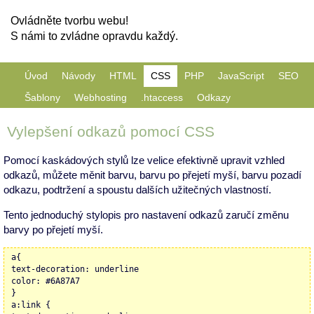
Ovládněte tvorbu webu!
S námi to zvládne opravdu každý.
Úvod
Návody
HTML
CSS
PHP
JavaScript
SEO
Šablony
Webhosting
.htaccess
Odkazy
Vylepšení odkazů pomocí CSS
Pomocí kaskádových stylů lze velice efektivně upravit vzhled
odkazů, můžete měnit barvu, barvu po přejetí myší, barvu pozadí
odkazu, podtržení a spoustu dalších užitečných vlastností.
Tento jednoduchý stylopis pro nastavení odkazů zaručí změnu
barvy po přejetí myší.
a{
text-decoration: underline
color: #6A87A7
}
a:link {