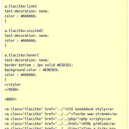
a.tlacitko:link{
text-decoration: none;
color : #666666;
}
a.tlacitko:visited{
text-decoration: none;
color : #666666;
}
a.tlacitko:hover{
text-decoration: none;
border-bottom : 1px solid #D1D1D1;
background-color : #E9E9E9;
color : #666666;
}
</style>
</HEAD>
<BODY>
<a class="tlacitko" href="../">CSS kaskádové styly</a>
<a class="tlacitko" href="../../">Tvorba www stránek</a>
<a class="tlacitko" href="../../php/">php scripty</a>
<a class="tlacitko" href="../../html/">HTML přehled</a>
<a class="tlacitko" href="../../tipy/">Tipy a triky pro