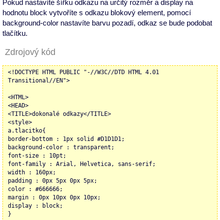
Pokud nastavíte šířku odkazu na určitý rozměr a display na
hodnotu block vytvoříte s odkazu blokový element, pomocí
background-color nastavíte barvu pozadí, odkaz se bude podobat
tlačítku.
Zdrojový kód
<!DOCTYPE HTML PUBLIC "-//W3C//DTD HTML 4.01
Transitional//EN">
<HTML>
<HEAD>
<TITLE>dokonalé odkazy</TITLE>
<style>
a.tlacitko{
border-bottom : 1px solid #D1D1D1;
background-color : transparent;
font-size : 10pt;
font-family : Arial, Helvetica, sans-serif;
width : 160px;
padding : 0px 5px 0px 5px;
color : #666666;
margin : 0px 10px 0px 10px;
display : block;
}