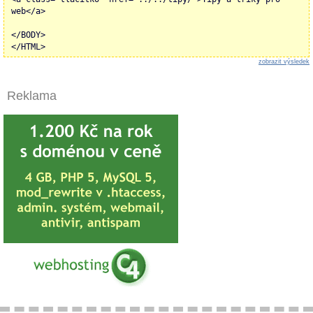
web</a>
</BODY>
</HTML>
zobrazit výsledek
Reklama