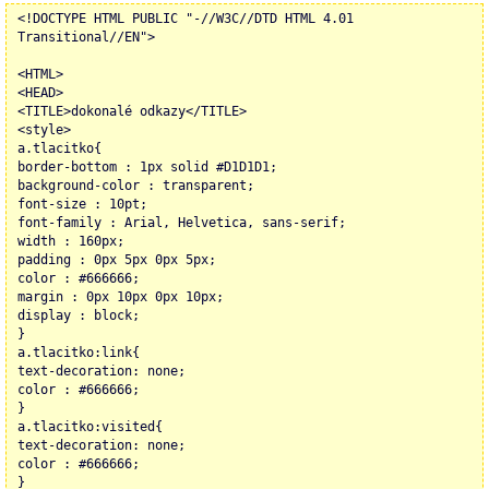
<!DOCTYPE HTML PUBLIC "-//W3C//DTD HTML 4.01
Transitional//EN">
<HTML>
<HEAD>
<TITLE>dokonalé odkazy</TITLE>
<style>
a.tlacitko{
border-bottom : 1px solid #D1D1D1;
background-color : transparent;
font-size : 10pt;
font-family : Arial, Helvetica, sans-serif;
width : 160px;
padding : 0px 5px 0px 5px;
color : #666666;
margin : 0px 10px 0px 10px;
display : block;
}
a.tlacitko:link{
text-decoration: none;
color : #666666;
}
a.tlacitko:visited{
text-decoration: none;
color : #666666;
}