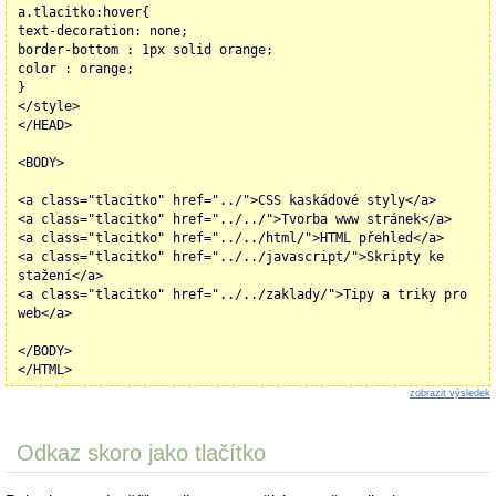
a.tlacitko:hover{
text-decoration: none;
border-bottom : 1px solid orange;
color : orange;
}
</style>
</HEAD>
<BODY>
<a class="tlacitko" href="../">CSS kaskádové styly</a>
<a class="tlacitko" href="../../">Tvorba www stránek</a>
<a class="tlacitko" href="../../html/">HTML přehled</a>
<a class="tlacitko" href="../../javascript/">Skripty ke
stažení</a>
<a class="tlacitko" href="../../zaklady/">Tipy a triky pro
web</a>
</BODY>
</HTML>
zobrazit výsledek
Odkaz skoro jako tlačítko