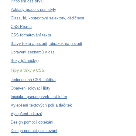
Připojení css stylu
Základy práce s css styly
Class, id, kontextové selektory, dědičnost
CSS Písma
CSS formátování textu
Barvy textu a pozadí, obrázek na pozadí
Upravení seznamů v css
Boxy (rámečky)
Tipy a triky v CSS
Jednoduchá CSS tlačítka
Obarvení rolovací lišty
Iniciála - pseudoprvek first-letter
Vylepšení textových polí a tlačítek
Vylepšení odkazů
Design pomocí obtékání
Design pomocí pozicování