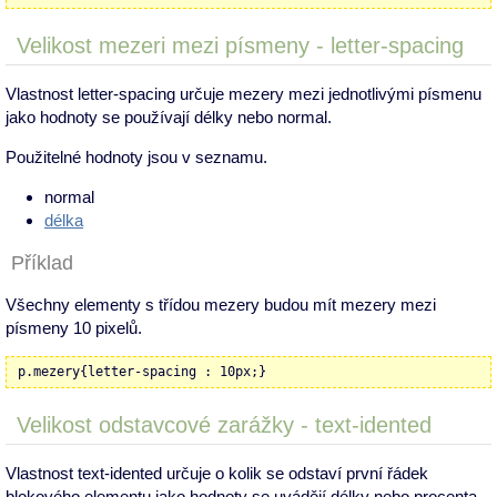
Velikost mezeri mezi písmeny - letter-spacing
Vlastnost letter-spacing určuje mezery mezi jednotlivými písmenu
jako hodnoty se používají délky nebo normal.
Použitelné hodnoty jsou v seznamu.
normal
délka
Příklad
Všechny elementy s třídou mezery budou mít mezery mezi
písmeny 10 pixelů.
p.mezery{letter-spacing : 10px;}
Velikost odstavcové zarážky - text-idented
Vlastnost text-idented určuje o kolik se odstaví první řádek
blokového elementu jako hodnoty se uvádějí délky nebo procenta.