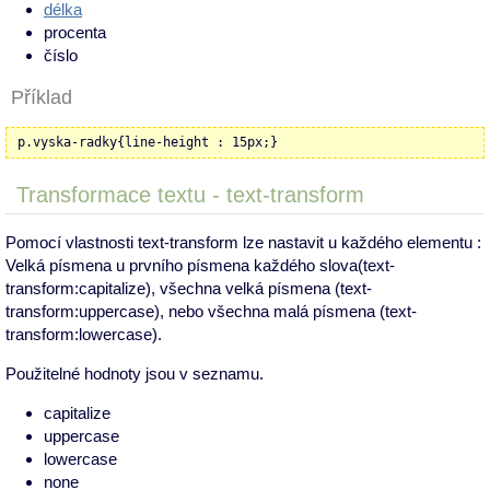
délka
procenta
číslo
Příklad
p.vyska-radky{line-height : 15px;}
Transformace textu - text-transform
Pomocí vlastnosti text-transform lze nastavit u každého elementu :
Velká písmena u prvního písmena každého slova(text-
transform:capitalize), všechna velká písmena (text-
transform:uppercase), nebo všechna malá písmena (text-
transform:lowercase).
Použitelné hodnoty jsou v seznamu.
capitalize
uppercase
lowercase
none