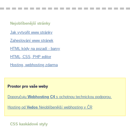
Nejoblíbenější stránky
Jak vytvořit www stránky
Zaheslování www stránek
HTML kódy na pozadí - barvy
HTML, CSS, PHP editor
Hosting, webhosting zdarma
Prostor pro vaše weby
Doporučuju
Webhosting C4
s ochotnou technickou podporou.
Hosting od
Vedos
Nejoblíbenější webhosting v ČR
CSS kaskádové styly