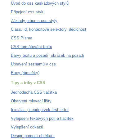
Úvod do css kaskádových stylů
Připojení css stylu
Základy práce s css styly
Class, id, kontextové selektory, dědičnost
CSS Písma
CSS formátování textu
Barvy textu a pozadí, obrázek na pozadí
Upravení seznamů v css
Boxy (rámečky)
Tipy a triky v CSS
Jednoduchá CSS tlačítka
Obarvení rolovací lišty
Iniciála - pseudoprvek first-letter
Vylepšení textových polí a tlačítek
Vylepšení odkazů
Design pomocí obtékání