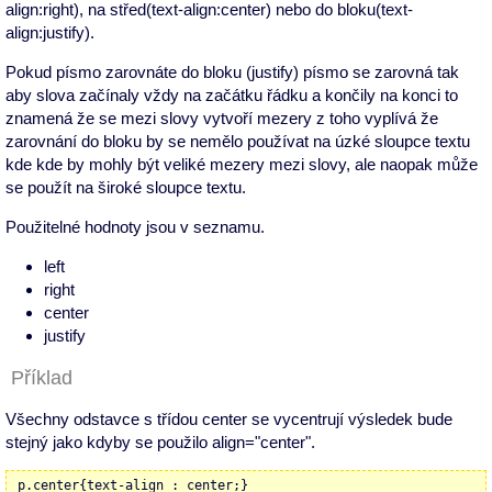
align:right), na střed(text-align:center) nebo do bloku(text-
align:justify).
Pokud písmo zarovnáte do bloku (justify) písmo se zarovná tak
aby slova začínaly vždy na začátku řádku a končily na konci to
znamená že se mezi slovy vytvoří mezery z toho vyplívá že
zarovnání do bloku by se nemělo používat na úzké sloupce textu
kde kde by mohly být veliké mezery mezi slovy, ale naopak může
se použít na široké sloupce textu.
Použitelné hodnoty jsou v seznamu.
left
right
center
justify
Příklad
Všechny odstavce s třídou center se vycentrují výsledek bude
stejný jako kdyby se použilo align="center".
p.center{text-align : center;}