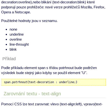
decoration:overline),nebo blikání (text-decoration:blink) které
podporují pouze prohlížeče: nové verze prohlížečů Mozilla, Firefox,
Opera a Netscape.
Použitelné hodnoty jsou v seznamu.
none
underline
overline
line-throught
blink
Příklad
Podle příkladu element span s třídou potrhnout bude podtržen
výsledek bude stejný jako kdyby se použil element "U".
span.potrhnout{text-decoration : underline;}
Zarovnání textu - text-align
Pomocí CSS lze text zarovnat: vlevo (text-align:left), vpravo(text-