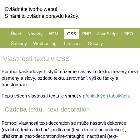
Ovládněte tvorbu webu!
S námi to zvládne opravdu každý.
Úvod
Návody
HTML
CSS
PHP
JavaScript
SEO
Šablony
Webhosting
.htaccess
Odkazy
Vlastnosti textu v CSS
Pomocí kaskádových stylů můžeme nastavit u textu: mezery mezi
písmeny a slovy, ozdobu textu, zarovnání, výšku řádky a
transformaci.
Popis všech vlastností textu je shrnut v
přehledných tabulkách
.
Ozdoba textu - text-decoration
Pomocí vlastnosti text-decoration se může nastavit dekorace
(ozdoba) textu a to buď: podtržení (text-decoration:underline),
přeškrtnutí (text-decoration:line-throught), nadtržení (text-